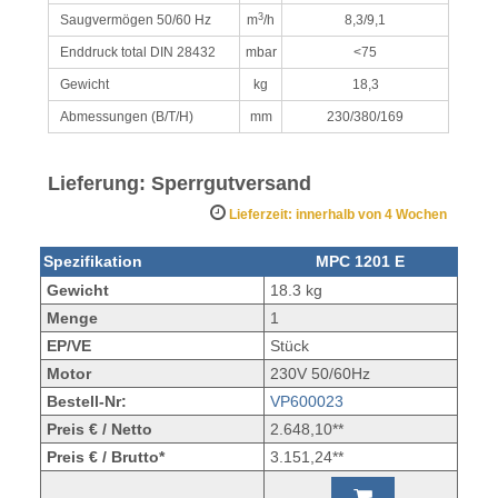
3
Saugvermögen 50/60 Hz
m
/h
8,3/9,1
Enddruck total DIN 28432
mbar
<75
Gewicht
kg
18,3
Abmessungen (B/T/H)
mm
230/380/169
Lieferung: Sperrgutversand
Lieferzeit: innerhalb von 4 Wochen
Spezifikation
MPC 1201 E
Gewicht
18.3 kg
Menge
1
EP/VE
Stück
Motor
230V 50/60Hz
Bestell-Nr:
VP600023
Preis € / Netto
2.648,10**
Preis € / Brutto*
3.151,24**