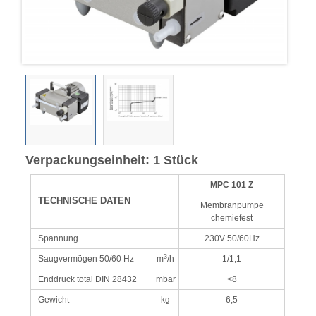
Verpackungseinheit: 1 Stück
MPC 101 Z
TECHNISCHE DATEN
Membranpumpe
chemiefest
Spannung
230V 50/60Hz
3
Saugvermögen 50/60 Hz
m
/h
1/1,1
Enddruck total DIN 28432
mbar
<8
Gewicht
kg
6,5