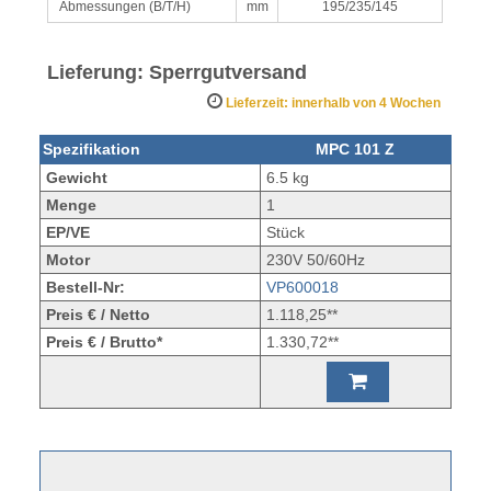
Abmessungen (B/T/H)
mm
195/235/145
Lieferung: Sperrgutversand
Lieferzeit: innerhalb von 4 Wochen
Spezifikation
MPC 101 Z
Gewicht
6.5 kg
Menge
1
EP/VE
Stück
Motor
230V 50/60Hz
Bestell-Nr:
VP600018
Preis € / Netto
1.118,25**
Preis € / Brutto*
1.330,72**