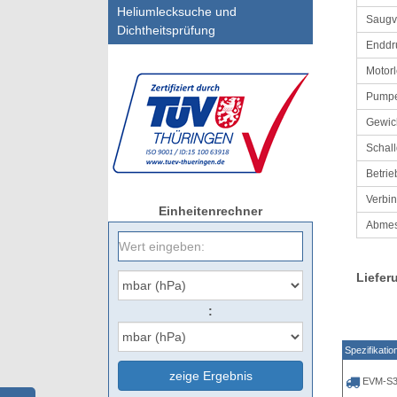
Heliumlecksuche und
Saug
Dichtheitsprüfung
Enddr
Motorl
Pumpe
Gewic
Schal
Betri
Verbi
Einheitenrechner
Abmes
Liefer
:
Spezifikatio
zeige Ergebnis
EVM-S3