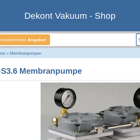
Dekont Vakuum - Shop
d kostenfreies
Angebot
eme
»
Membranpumpen
S3.6 Membranpumpe