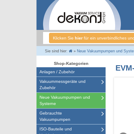
Klicken Sie
hier
für ein unverbindliches un
Sie sind hier:
»
Neue Vakuumpumpen und Syst
Shop-Kategorien
EVM-
Anlagen / Zubehör
Vakuummessgeräte und
Zubehör
Neue Vakuumpumpen und
Systeme
Gebrauchte
Vakuumpumpen
ISO-Bauteile und