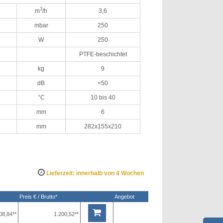
3
m
/h
3,6
mbar
250
W
250
PTFE-beschichtet
kg
9
dB
<50
°C
10 bis 40
mm
6
mm
282x155x210
Lieferzeit: innerhalb von 4 Wochen
Preis € / Brutto*
Angebot
08,84**
1.200,52**