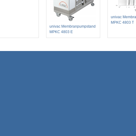
univac Membr
MPKC 4803 T
univac Membranpumpstand
MPKC 4803 E