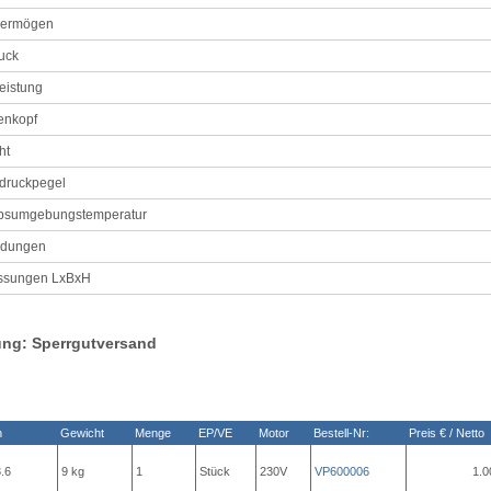
vermögen
uck
eistung
nkopf
ht
ldruckpegel
ebsumgebungstemperatur
ndungen
sungen LxBxH
ung: Sperrgutversand
n
Gewicht
Menge
EP/VE
Motor
Bestell-Nr:
Preis € / Netto
.6
9 kg
1
Stück
230V
VP600006
1.0