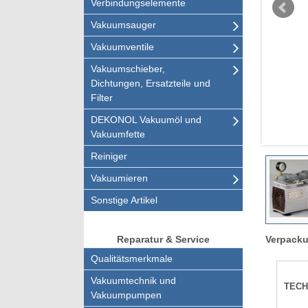
Verbindungselemente
Vakuumsauger
Vakuumventile
Vakuumschieber,
Dichtungen, Ersatzteile und
Filter
DEKONOL Vakuumöl und
Vakuumfette
Reiniger
Vakuumieren
Sonstige Artikel
Verpacku
Reparatur & Service
Qualitätsmerkmale
Vakuumtechnik und
TECH
Vakuumpumpen