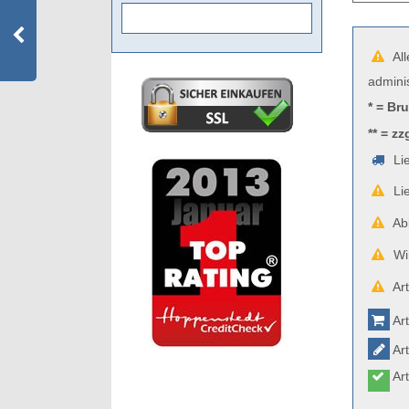
All
admini
* = Br
** = zz
Lie
Lie
Abb
Wir
Art
Art
Art
Art