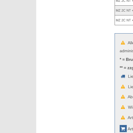
MZ 2C NT 
MZ 2C NT 
MZ 2C NT 
All
admini
* = Br
** = zz
Lie
Lie
Abb
Wir
Art
Art