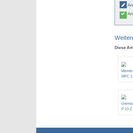
Art
Art
Weiter
Diese Art
Membr
MPC 12
chemv
P 23 Z 