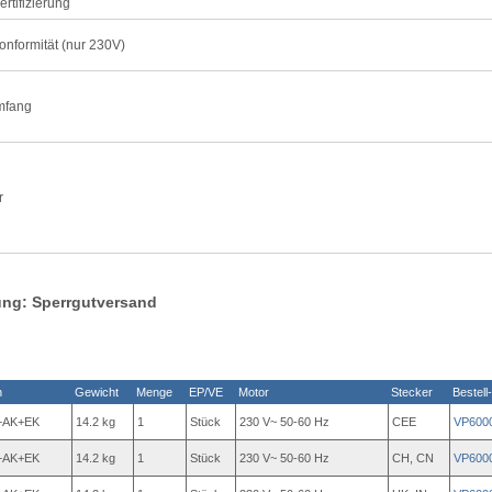
rtifizierung
nformität (nur 230V)
mfang
r
ung: Sperrgutversand
n
Gewicht
Menge
EP/VE
Motor
Stecker
Bestell
+AK+EK
14.2 kg
1
Stück
230 V~ 50-60 Hz
CEE
VP600
+AK+EK
14.2 kg
1
Stück
230 V~ 50-60 Hz
CH, CN
VP600