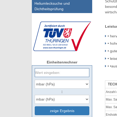
Schutzb
Heliumlecksuche und
besond
Dichtheitsprüfung
wirtsc
Leist
• her
• ho
• gut
• lei
Einheitenrechner
• •au
TECH
:
Anzahl 
Max. S
Max. S
zeige Ergebnis
Endvak