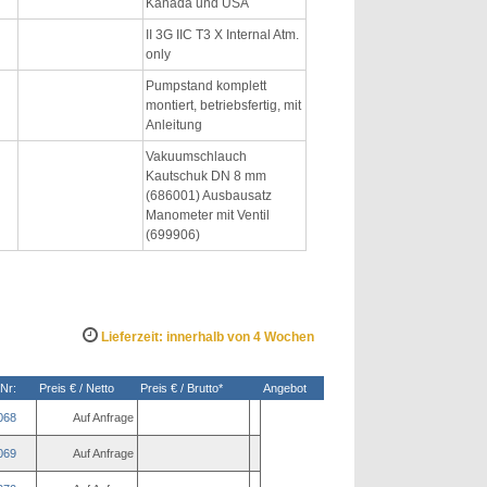
Kanada und USA
II 3G IIC T3 X Internal Atm.
only
Pumpstand komplett
montiert, betriebsfertig, mit
Anleitung
Vakuumschlauch
Kautschuk DN 8 mm
(686001) Ausbausatz
Manometer mit Ventil
(699906)
Lieferzeit: innerhalb von 4 Wochen
-Nr:
Preis € / Netto
Preis € / Brutto*
Angebot
068
Auf Anfrage
069
Auf Anfrage