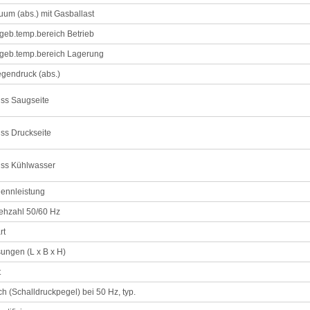
um (abs.) mit Gasballast
geb.temp.bereich Betrieb
geb.temp.bereich Lagerung
gendruck (abs.)
ss Saugseite
ss Druckseite
uss Kühlwasser
ennleistung
ehzahl 50/60 Hz
rt
ngen (L x B x H)
t
h (Schalldruckpegel) bei 50 Hz, typ.