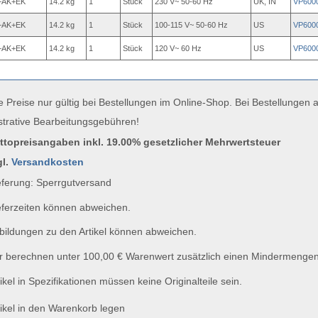
+AK+EK
14.2 kg
1
Stück
230 V~ 50-60 Hz
UK, IN
VP600
+AK+EK
14.2 kg
1
Stück
100-115 V~ 50-60 Hz
US
VP600
+AK+EK
14.2 kg
1
Stück
120 V~ 60 Hz
US
VP600
e Preise nur gültig bei Bestellungen im Online-Shop. Bei Bestellungen
strative Bearbeitungsgebühren!
uttopreisangaben inkl. 19.00% gesetzlicher Mehrwertsteuer
gl.
Versandkosten
ferung: Sperrgutversand
ferzeiten können abweichen.
ildungen zu den Artikel können abweichen.
 berechnen unter 100,00 € Warenwert zusätzlich einen Mindermengen
ikel in Spezifikationen müssen keine Originalteile sein.
ikel in den Warenkorb legen