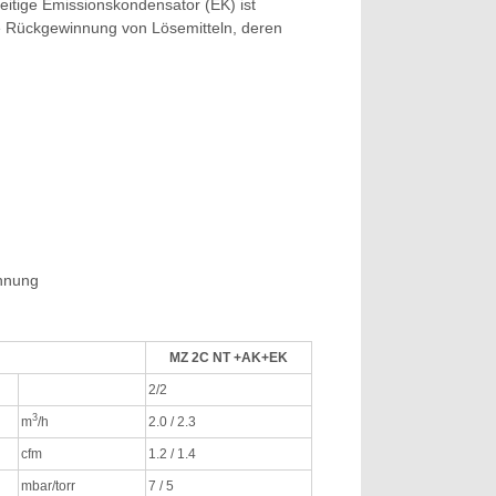
seitige Emissionskondensator (EK) ist
e Rückgewinnung von Lösemitteln, deren
innung
MZ 2C NT +AK+EK
2/2
3
m
/h
2.0 / 2.3
cfm
1.2 / 1.4
mbar/torr
7 / 5