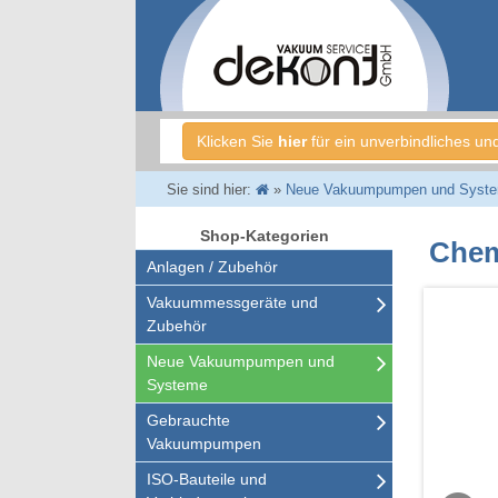
Klicken Sie
hier
für ein unverbindliches un
Sie sind hier:
»
Neue Vakuumpumpen und Syst
Shop-Kategorien
Chem
Anlagen / Zubehör
Vakuummessgeräte und
Zubehör
Neue Vakuumpumpen und
Systeme
Gebrauchte
Vakuumpumpen
ISO-Bauteile und