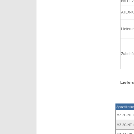
NRTL-Ze
ATEX-Ko
Lieferu
Zubehö
Liefer
Spezifikatio
MZ 2C NT 
MZ 2C NT 