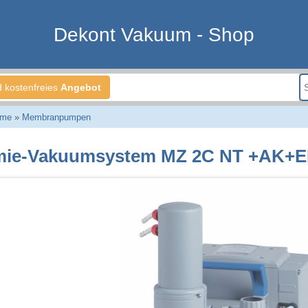
Dekont Vakuum - Shop
d kostenfreies
Angebot
eme
»
Membranpumpen
ie-Vakuumsystem MZ 2C NT +AK+