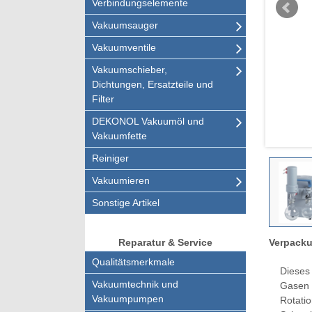
Verbindungselemente
Vakuumsauger
Vakuumventile
Vakuumschieber,
Dichtungen, Ersatzteile und
Filter
DEKONOL Vakuumöl und
Vakuumfette
Reiniger
Vakuumieren
Sonstige Artikel
Verpacku
Reparatur & Service
Qualitätsmerkmale
Dieses
Vakuumtechnik und
Gasen 
Vakuumpumpen
Rotati