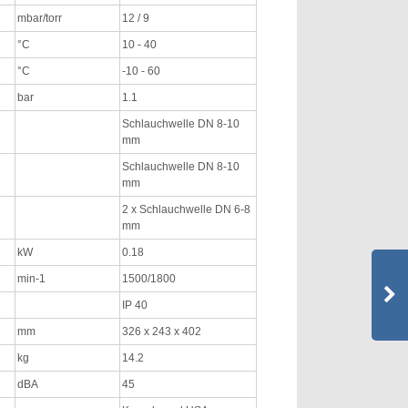
mbar/torr
12 / 9
°C
10 - 40
°C
-10 - 60
bar
1.1
Schlauchwelle DN 8-10
mm
Schlauchwelle DN 8-10
mm
2 x Schlauchwelle DN 6-8
mm
kW
0.18
min-1
1500/1800
IP 40
mm
326 x 243 x 402
kg
14.2
dBA
45