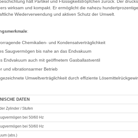
eschichtung hält Partikel und Flüssigkeitströpfchen zurück. Der druck
ers wirksam und kompakt. Er ermöglicht die nahezu hundertprozentig
haftliche Wiederverwendung und aktiven Schutz der Umwelt.
ungsmerkmale
:
vorragende Chemikalien- und Kondensatverträglichkeit
hes Saugvermögen bis nahe an das Endvakuum
es Endvakuum auch mit geöffnetem Gasballastventil
ser und vibrationsarmer Betrieb
sgezeichnete Umweltverträglichkeit durch effiziente Lösemittelrückgew
NISCHE DATEN
der Zylinder / Stufen
augvermögen bei 50/60 Hz
augvermögen bei 50/60 Hz
uum (abs.)