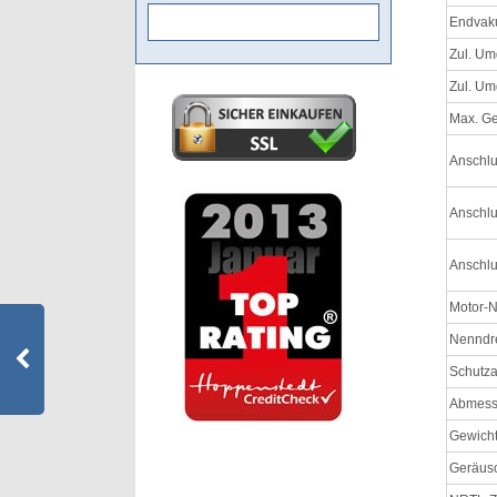
Endvaku
Zul. Um
Zul. Um
Max. Ge
Anschlu
Anschlu
Anschl
Motor-N
Nenndr
Schutza
Abmessu
Gewich
Geräusc