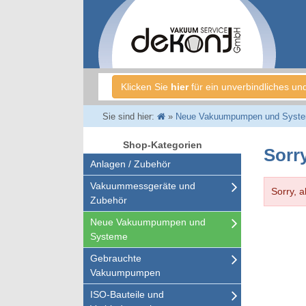
Klicken Sie
hier
für ein unverbindliches un
Sie sind hier:
»
Neue Vakuumpumpen und Syst
Shop-Kategorien
Sorry
Anlagen / Zubehör
Vakuummessgeräte und
Sorry, a
Zubehör
Neue Vakuumpumpen und
Systeme
Gebrauchte
Vakuumpumpen
ISO-Bauteile und