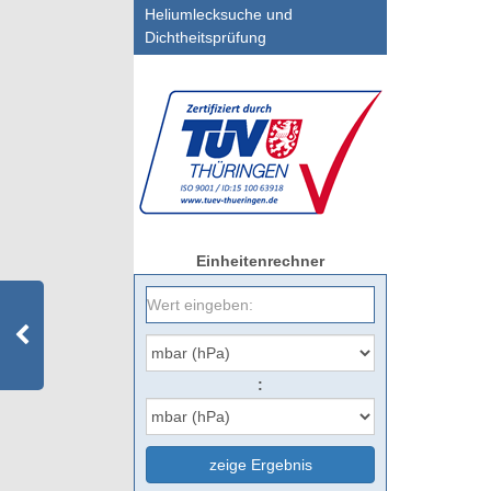
Heliumlecksuche und
Dichtheitsprüfung
Einheitenrechner
:
zeige Ergebnis