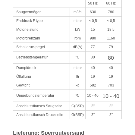
50 Hz
60 Hz
Saugvermögen
m3/h
630
780
Enddruck F type
mbar
< 0,5
< 0,5
Motorleistung
kW
15
18,5
Motordrehzahl
rpm
980
1160
Schalldruckpegel
dB(A)
77
79
80
Betriebstemperatur
ºC
80
Dampfdruck
mbar
40
40
Ölfüllung
ltr
19
19
Gewicht
kg
582
703
10 - 40
Umgebungstemperatur
ºC
10 - 40
Anschlussflansch Saugseite
G(BSP)
3”
3”
Anschlussflansch Druckseite
G(BSP)
3”
3”
Lieferung: Sperrgutversand