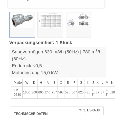
Verpackungseinheit: 1 Stück
3
Saugvermögen 630 m3/h (50Hz) | 780 m
/h
(60Hz)
Enddruck <0,5
Motorleistung 15,0 kW
Maße
W
D
H
A
B
C
E
F
G
I
J
K
L
M
N
EV-
G
G
1650
860
600
240
757
567
575
567
625
485
37
37
62
0630
3”
3”
TYPE EV-0630
TECHNISCHE DATEN