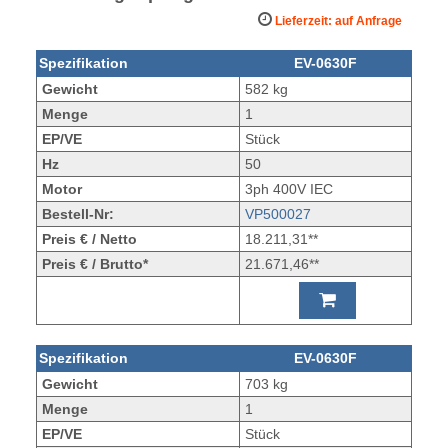
Lieferzeit: auf Anfrage
Spezifikation
EV-0630F
Gewicht
582 kg
Menge
1
EP/VE
Stück
Hz
50
Motor
3ph 400V IEC
Bestell-Nr:
VP500027
Preis € / Netto
18.211,31**
Preis € / Brutto*
21.671,46**
Spezifikation
EV-0630F
Gewicht
703 kg
Menge
1
EP/VE
Stück