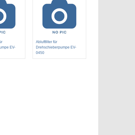
ür
Abluftfilter für
pumpe EV-
Drehschieberpumpe EV-
0450