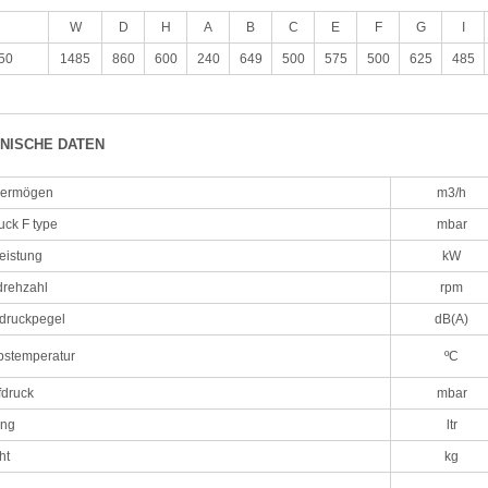
W
D
H
A
B
C
E
F
G
I
50
1485
860
600
240
649
500
575
500
625
485
NISCHE DATEN
vermögen
m3/h
uck F type
mbar
eistung
kW
drehzahl
rpm
ldruckpegel
dB(A)
bstemperatur
ºC
druck
mbar
ung
ltr
ht
kg