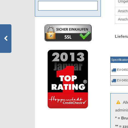
Umgeb
Ansch
Anschl
Liefer
Spezifikatio
EV-045
EV-045
All
admini
* = Br
** = zz