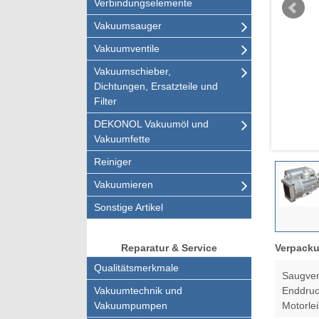
Verbindungselemente
Vakuumsauger
Vakuumventile
Vakuumschieber,
Dichtungen, Ersatzteile und
Filter
DEKONOL Vakuumöl und
Vakuumfette
Reiniger
Vakuumieren
Sonstige Artikel
Verpacku
Reparatur & Service
Qualitätsmerkmale
Saugver
Vakuumtechnik und
Enddruc
Vakuumpumpen
Motorle