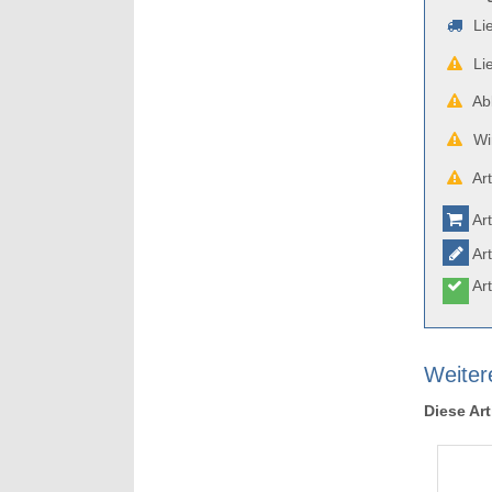
Lie
Lie
Abb
Wir
Art
Art
Art
Art
Weiter
Diese Art