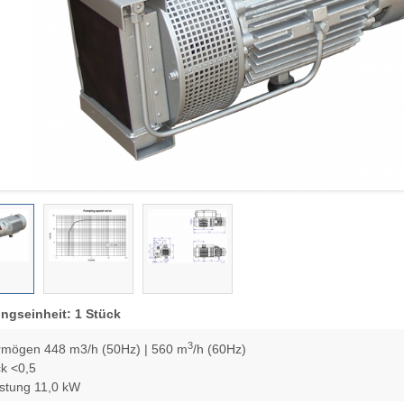
ngseinheit: 1 Stück
3
mögen 448 m3/h (50Hz) | 560 m
/h (60Hz)
k <0,5
istung 11,0 kW