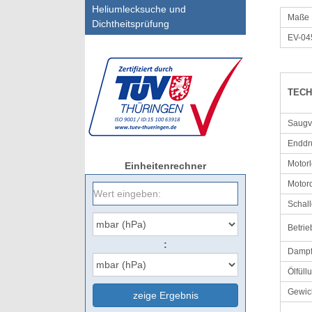
Heliumlecksuche und
Maße
Dichtheitsprüfung
EV-04
TECH
Saug
Enddr
Motorl
Einheitenrechner
Motor
Schal
Betrie
:
Dampf
Ölfüll
Gewic
zeige Ergebnis