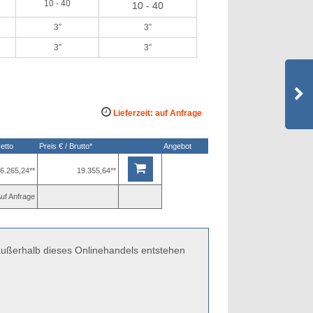
10 - 40
10 - 40
3”
3”
3”
3”
Lieferzeit: auf Anfrage
Netto
Preis € / Brutto*
Angebot
6.265,24**
19.355,64**
uf Anfrage
 außerhalb dieses Onlinehandels entstehen