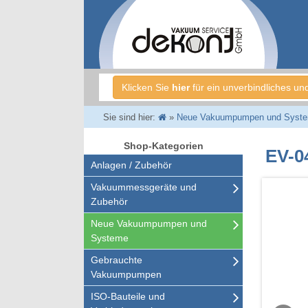
Klicken Sie
hier
für ein unverbindliches un
Sie sind hier:
»
Neue Vakuumpumpen und Syst
Shop-Kategorien
EV-0
Anlagen / Zubehör
Vakuummessgeräte und
Zubehör
Neue Vakuumpumpen und
Systeme
Gebrauchte
Vakuumpumpen
ISO-Bauteile und