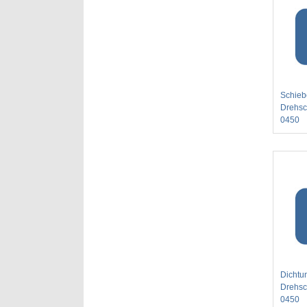
Schiebe
Drehsc
0450
Dichtun
Drehsc
0450