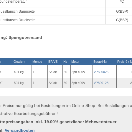
ungstemperatur
ºC
lussflansch Saugseite
G(BSP)
ussflansch Druckseite
G(BSP)
ung: Sperrgutversand
n
Gewicht
Menge
EP/VE
Hz
Motor
Bestell-Nr:
Preis € / 
0F
491 kg
1
Stück
50
3ph 400V
VP500025
1
0F
504 kg
1
Stück
60
3ph 400V
VP500128
A
e Preise nur gültig bei Bestellungen im Online-Shop. Bei Bestellungen
strative Bearbeitungsgebühren!
uttopreisangaben inkl. 19.00% gesetzlicher Mehrwertsteuer
gl.
Versandkosten