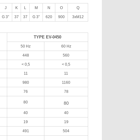
J
K
L
M
N
O
Q
G 3”
37
37
G 3”
620
900
3xM12
TYPE EV-0450
50 Hz
60 Hz
448
560
< 0,5
< 0,5
11
11
980
1160
76
78
80
80
40
40
19
19
491
504