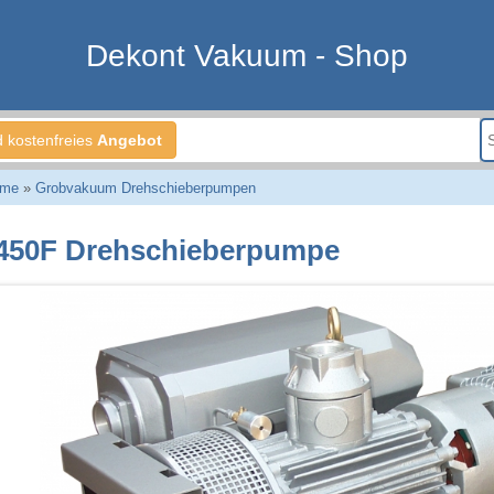
Dekont Vakuum - Shop
d kostenfreies
Angebot
eme
»
Grobvakuum Drehschieberpumpen
450F Drehschieberpumpe