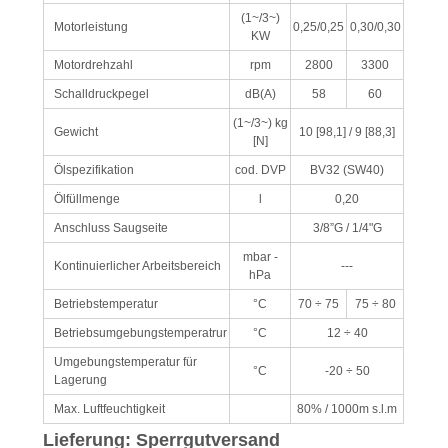
(1~/3~)
Motorleistung
0,25/0,25
0,30/0,30
KW
Motordrehzahl
rpm
2800
3300
Schalldruckpegel
dB(A)
58
60
(1~/3~) kg
Gewicht
10 [98,1] / 9 [88,3]
[N]
Ölspezifikation
cod. DVP
BV32 (SW40)
Ölfüllmenge
l
0,20
Anschluss Saugseite
3/8”G / 1/4"G
mbar -
Kontinuierlicher Arbeitsbereich
---
hPa
Betriebstemperatur
°C
70 ÷ 75
75 ÷ 80
Betriebsumgebungstemperatrur
°C
12 ÷ 40
Umgebungstemperatur für
°C
-20 ÷ 50
Lagerung
Max. Luftfeuchtigkeit
80% / 1000m s.l.m
Lieferung: Sperrgutversand