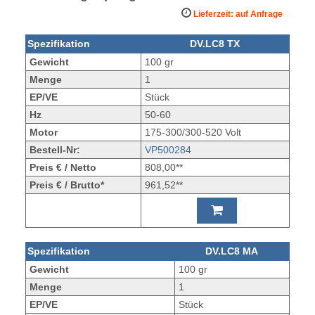
Lieferzeit: auf Anfrage
Spezifikation
DV.LC8 TX
Gewicht
100 gr
Menge
1
EP/VE
Stück
Hz
50-60
Motor
175-300/300-520 Volt
Bestell-Nr:
VP500284
Preis € / Netto
808,00**
Preis € / Brutto*
961,52**
Spezifikation
DV.LC8 MA
Gewicht
100 gr
Menge
1
EP/VE
Stück