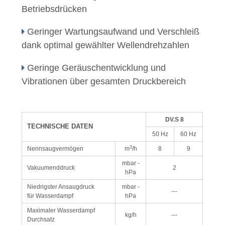
Betriebsdrücken
Geringer Wartungsaufwand und Verschleiß
dank optimal gewählter Wellendrehzahlen
Geringe Geräuschentwicklung und
Vibrationen über gesamten Druckbereich
DV.S 8
TECHNISCHE DATEN
50 Hz
60 Hz
3
Nennsaugvermögen
m
/h
8
9
mbar -
Vakuumenddruck
2
hPa
Niedrigster Ansaugdruck
mbar -
---
für Wasserdampf
hPa
Maximaler Wasserdampf
kg/h
---
Durchsatz