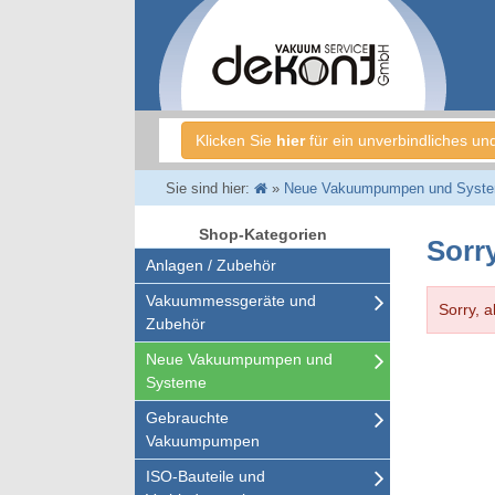
Klicken Sie
hier
für ein unverbindliches un
Sie sind hier:
»
Neue Vakuumpumpen und Syst
Shop-Kategorien
Sorry
Anlagen / Zubehör
Vakuummessgeräte und
Sorry, a
Zubehör
Neue Vakuumpumpen und
Systeme
Gebrauchte
Vakuumpumpen
ISO-Bauteile und