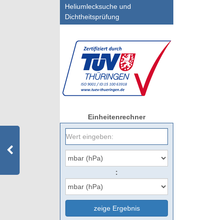
Heliumlecksuche und
Dichtheitsprüfung
Einheitenrechner
:
zeige Ergebnis