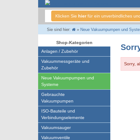
Klicken Sie
hier
für ein unverbindliches un
Sie sind hier:
»
Neue Vakuumpumpen und Syst
Shop-Kategorien
Sorry
Anlagen / Zubehör
Vakuummessgeräte und
Sorry, a
Zubehör
Neue Vakuumpumpen und
Systeme
Gebrauchte
Vakuumpumpen
ISO-Bauteile und
Verbindungselemente
Vakuumsauger
Vakuumventile