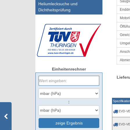
Saug
Heliumlecksuche und
Enddr
Dichtheitsprüfung
Motorl
Ölfüll
Gewic
Umgeb
Ansch
Abmes
Einheitenrechner
Liefer
Spezifikatio
:
EVD-VE
zeige Ergebnis
EVD-VE