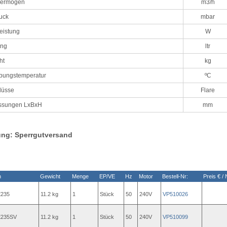
vermögen
m3/h
uck
mbar
eistung
W
ung
ltr
ht
kg
ungstemperatur
ºC
lüsse
Flare
sungen LxBxH
mm
ung: Sperrgutversand
n
Gewicht
Menge
EP/VE
Hz
Motor
Bestell-Nr:
Preis € / 
235
11.2 kg
1
Stück
50
240V
VP510026
235SV
11.2 kg
1
Stück
50
240V
VP510099