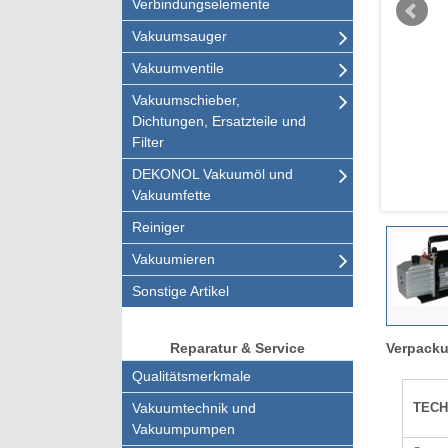
Verbindungselemente
Vakuumsauger
Vakuumventile
Vakuumschieber,
Dichtungen, Ersatzteile und
Filter
DEKONOL Vakuumöl und
Vakuumfette
Reiniger
Vakuumieren
Sonstige Artikel
Verpacku
Reparatur & Service
Qualitätsmerkmale
TECH
Vakuumtechnik und
Vakuumpumpen