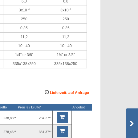
6,0
6,8
-3
-3
3x10
3x10
250
250
0,35
0,35
11,2
11,2
10 - 40
10 - 40
1/4” or 3/8”
1/4” or 3/8”
335x138x250
335x138x250
Lieferzeit: auf Anfrage
Netto
Preis € / Brutto*
Angebot
238,88**
284,27**
278,46**
331,37**