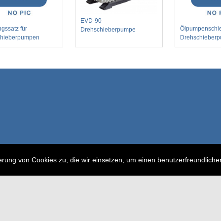
EVD-90
gssatz für
Ölpumpenschie
Drehschieberpumpe
chieberpumpen
Drehschieber
erung von Cookies zu, die wir einsetzen, um einen benutzerfreundlich
© Dekont 1991 - 2026