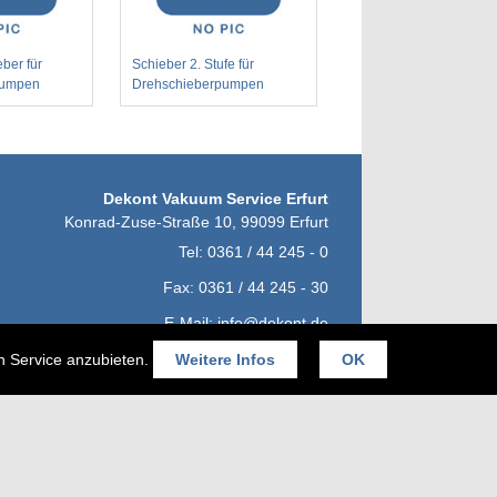
ber für
Schieber 2. Stufe für
pumpen
Drehschieberpumpen
Dekont Vakuum Service Erfurt
Konrad-Zuse-Straße 10
,
99099
Erfurt
Tel:
0361 / 44 245 - 0
Fax:
0361 / 44 245 - 30
E-Mail:
info@dekont.de
en Service anzubieten.
Weitere Infos
OK