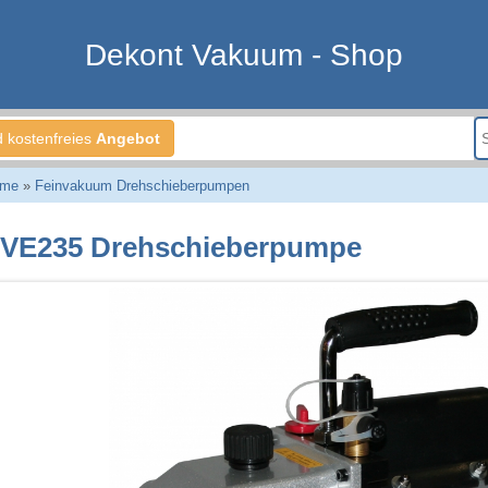
Dekont Vakuum - Shop
d kostenfreies
Angebot
eme
»
Feinvakuum Drehschieberpumpen
VE235 Drehschieberpumpe