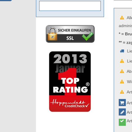
All
admini
* = Br
** = zz
Lie
Lie
Abb
Wir
Art
Art
Art
Art