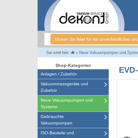
Klicken Sie
hier
für ein unverbindliches un
Sie sind hier:
»
Neue Vakuumpumpen und Syst
Shop-Kategorien
EVD-
Anlagen / Zubehör
Vakuummessgeräte und
Zubehör
Neue Vakuumpumpen und
Systeme
Gebrauchte
Vakuumpumpen
ISO-Bauteile und