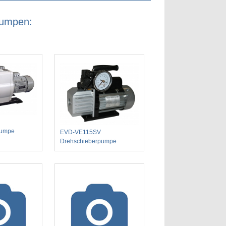
pumpen:
pumpe
EVD-VE115SV
Drehschieberpumpe