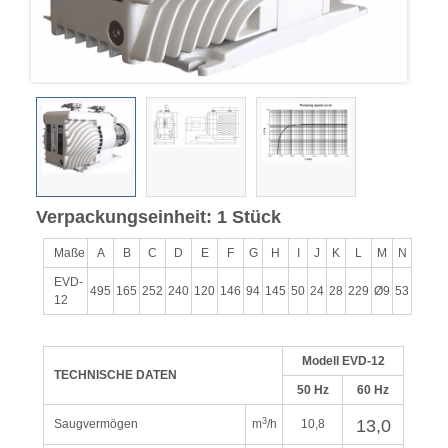
Verpackungseinheit: 1 Stück
Maße
A
B
C
D
E
F
G
H
I
J
K
L
M
N
EVD-
495
165
252
240
120
146
94
145
50
24
28
229
Ø9
53
12
Modell EVD-12
TECHNISCHE DATEN
50 Hz
60 Hz
13,0
3
Saugvermögen
m
/h
10,8