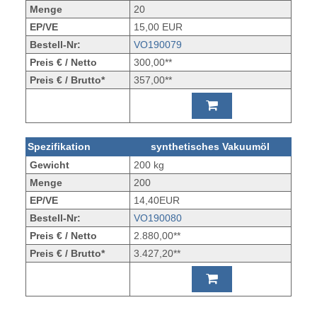
Menge
20
EP/VE
15,00 EUR
Bestell-Nr:
VO190079
Preis € / Netto
300,00**
Preis € / Brutto*
357,00**
Spezifikation
synthetisches Vakuumöl
Gewicht
200 kg
Menge
200
EP/VE
14,40EUR
Bestell-Nr:
VO190080
Preis € / Netto
2.880,00**
Preis € / Brutto*
3.427,20**