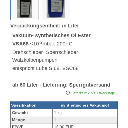
Verpackungseinheit: in Liter
Vakuum- synthetisches Öl Ester
-2
VSA68
<10
mbar, 200° C
Drehschieber- Sperrschieber-
Wälzkolbenpumpen
entspricht Lube S 68, VSC68
ab 60 Liter - Lieferung: Sperrgutversand
Lieferzeit: 2 bis 3 Werktage
Spezifikation
synthetisches Vakuumöl
Gewicht
1 kg
Menge
1
EP/VE
16,00 EUR