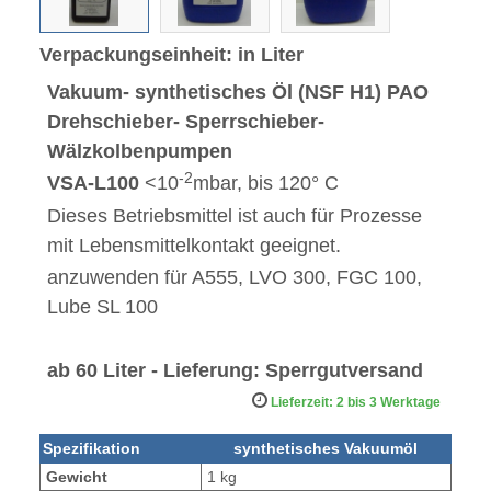
Verpackungseinheit: in Liter
Vakuum- synthetisches Öl (
NSF H1) PAO
Drehschieber- Sperrschieber-
Wälzkolbenpumpen
-2
VSA-L100
<10
mbar, bis 120° C
Dieses Betriebsmittel ist auch für Prozesse
mit Lebensmittelkontakt geeignet.
anzuwenden für A555, LVO 300, FGC 100,
Lube SL 100
ab 60 Liter - Lieferung: Sperrgutversand
Lieferzeit: 2 bis 3 Werktage
Spezifikation
synthetisches Vakuumöl
Gewicht
1 kg