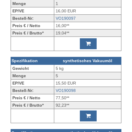
Menge
1
EP/VE
16,00 EUR
Bestell-Nr:
VO190097
Preis € / Netto
16,00**
Preis € / Brutto*
19,04**
Spezifikation
synthetisches Vakuumöl
Gewicht
5 kg
Menge
5
EP/VE
15,50 EUR
Bestell-Nr:
VO190098
Preis € / Netto
77,50**
Preis € / Brutto*
92,23**