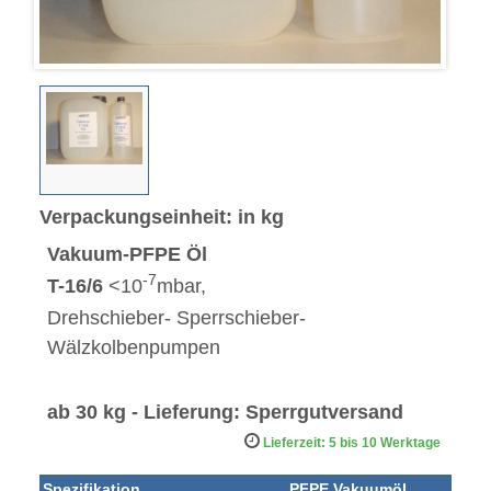
Verpackungseinheit: in kg
Vakuum-PFPE Öl
-7
T-16/6
<10
mbar,
Drehschieber- Sperrschieber-
Wälzkolbenpumpen
ab 30 kg - Lieferung: Sperrgutversand
Lieferzeit: 5 bis 10 Werktage
Spezifikation
PFPE Vakuumöl