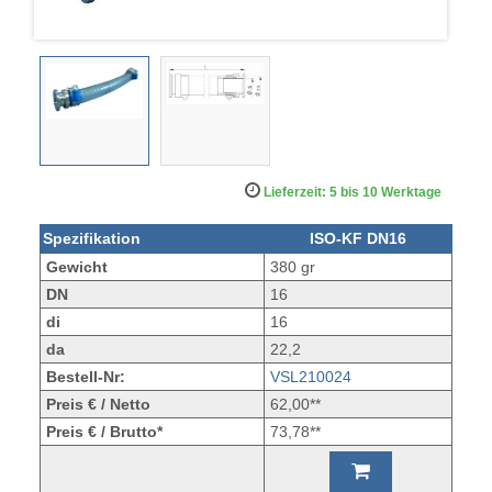
Lieferzeit: 5 bis 10 Werktage
Spezifikation
ISO-KF DN16
Gewicht
380 gr
DN
16
di
16
da
22,2
Bestell-Nr:
VSL210024
Preis € / Netto
62,00**
Preis € / Brutto*
73,78**