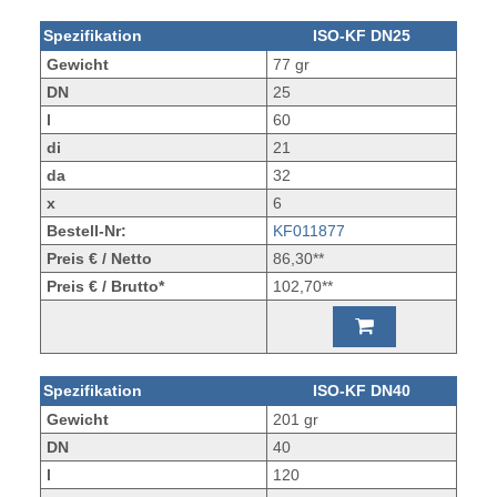
Spezifikation
ISO-KF DN25
Gewicht
77 gr
DN
25
l
60
di
21
da
32
x
6
Bestell-Nr:
KF011877
Preis € / Netto
86,30**
Preis € / Brutto*
102,70**
Spezifikation
ISO-KF DN40
Gewicht
201 gr
DN
40
l
120