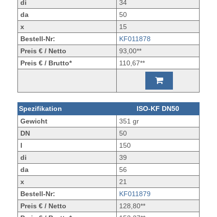
di
34
da
50
x
15
Bestell-Nr:
KF011878
Preis € / Netto
93,00**
Preis € / Brutto*
110,67**
Spezifikation
ISO-KF DN50
Gewicht
351 gr
DN
50
l
150
di
39
da
56
x
21
Bestell-Nr:
KF011879
Preis € / Netto
128,80**