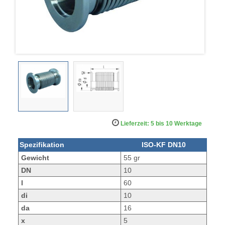
Lieferzeit: 5 bis 10 Werktage
Spezifikation
ISO-KF DN10
Gewicht
55 gr
DN
10
l
60
di
10
da
16
x
5