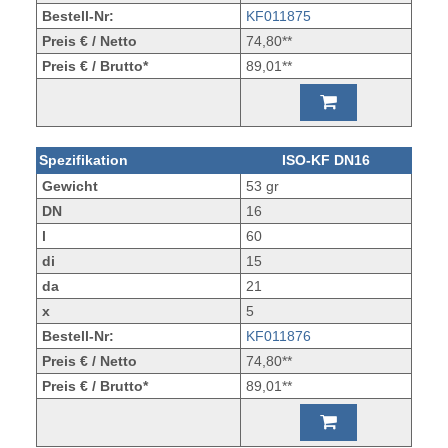
Bestell-Nr:
KF011875
Preis € / Netto
74,80**
Preis € / Brutto*
89,01**
Spezifikation
ISO-KF DN16
Gewicht
53 gr
DN
16
l
60
di
15
da
21
x
5
Bestell-Nr:
KF011876
Preis € / Netto
74,80**
Preis € / Brutto*
89,01**