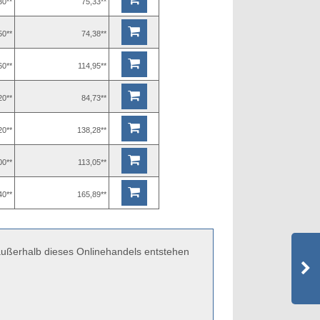
30**
75,33**
50**
74,38**
60**
114,95**
20**
84,73**
20**
138,28**
00**
113,05**
40**
165,89**
 außerhalb dieses Onlinehandels entstehen