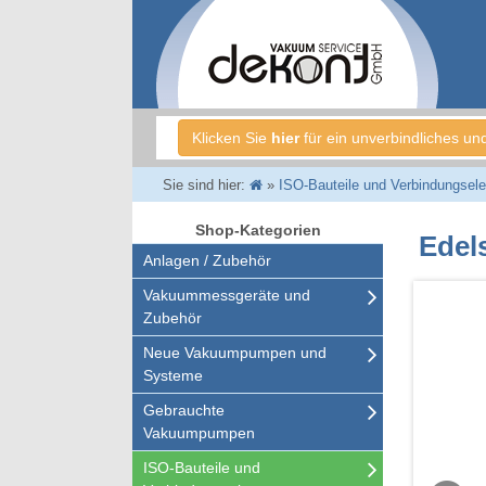
Klicken Sie
hier
für ein unverbindliches un
Sie sind hier:
»
ISO-Bauteile und Verbindungsel
Shop-Kategorien
Edel
Anlagen / Zubehör
Vakuummessgeräte und
Zubehör
Neue Vakuumpumpen und
Systeme
Gebrauchte
Vakuumpumpen
ISO-Bauteile und