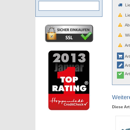
Lie
Lie
Abb
Wir
Art
Art
Art
Art
Weiter
Diese Art