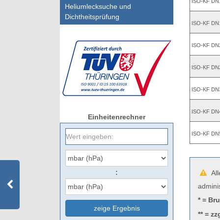
ISO-KF DN
Heliumlecksuche und
Dichtheitsprüfung
ISO-KF DN
ISO-KF DN
ISO-KF DN
ISO-KF DN
ISO-KF DN
Einheitenrechner
ISO-KF DN
:
All
admini
* = Br
zeige Ergebnis
** = zz