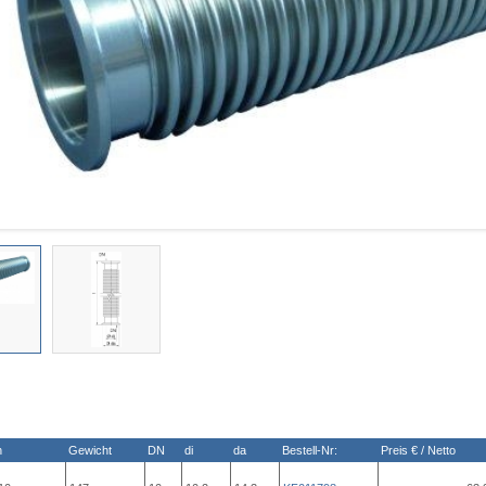
n
Gewicht
DN
di
da
Bestell-Nr:
Preis € / Netto