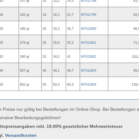
10
147 gr
10
10,2
14,3
KF011798
63,
16
182 gr
16
16,2
21,7
KF011799
62,
20
185 gr
20
20,2
26,7
KF011800
96,
25
279 gr
25
25,5
32,2
KF011801
71,
32
280 gr
32
34,2
41
KF011802
116,
40
557 gr
40
40,1
49,7
KF011803
95,
50
802 gr
50
50,4
60,3
KF011804
139,
e Preise nur gültig bei Bestellungen im Online-Shop. Bei Bestellungen
strative Bearbeitungsgebühren!
uttopreisangaben inkl. 19.00% gesetzlicher Mehrwertsteuer
gl.
Versandkosten