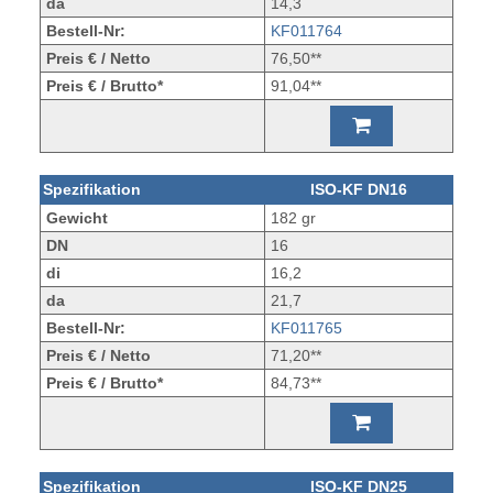
da
14,3
Bestell-Nr:
KF011764
Preis € / Netto
76,50**
Preis € / Brutto*
91,04**
Spezifikation
ISO-KF DN16
Gewicht
182 gr
DN
16
di
16,2
da
21,7
Bestell-Nr:
KF011765
Preis € / Netto
71,20**
Preis € / Brutto*
84,73**
Spezifikation
ISO-KF DN25