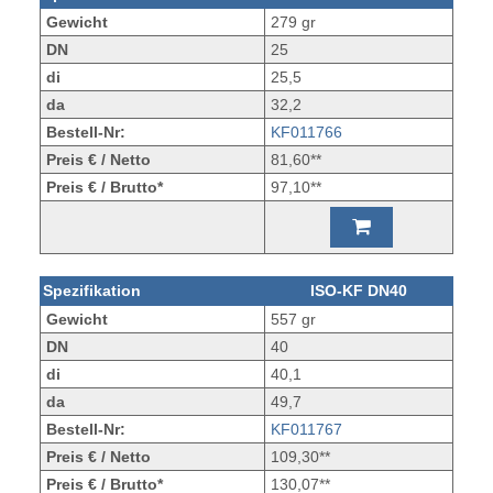
Gewicht
279 gr
DN
25
di
25,5
da
32,2
Bestell-Nr:
KF011766
Preis € / Netto
81,60**
Preis € / Brutto*
97,10**
Spezifikation
ISO-KF DN40
Gewicht
557 gr
DN
40
di
40,1
da
49,7
Bestell-Nr:
KF011767
Preis € / Netto
109,30**
Preis € / Brutto*
130,07**