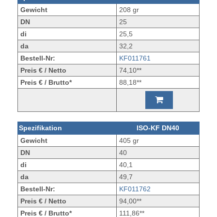
Gewicht
208 gr
DN
25
di
25,5
da
32,2
Bestell-Nr:
KF011761
Preis € / Netto
74,10**
Preis € / Brutto*
88,18**
Spezifikation
ISO-KF DN40
Gewicht
405 gr
DN
40
di
40,1
da
49,7
Bestell-Nr:
KF011762
Preis € / Netto
94,00**
Preis € / Brutto*
111,86**