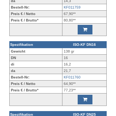
da
14,3
Bestell-Nr:
KF011759
Preis € / Netto
67,90**
Preis € / Brutto*
80,80**
Spezifikation
ISO-KF DN16
Gewicht
138 gr
DN
16
di
16,2
da
21,7
Bestell-Nr:
KF011760
Preis € / Netto
64,90**
Preis € / Brutto*
77,23**
Spezifikation
ISO-KF DN25