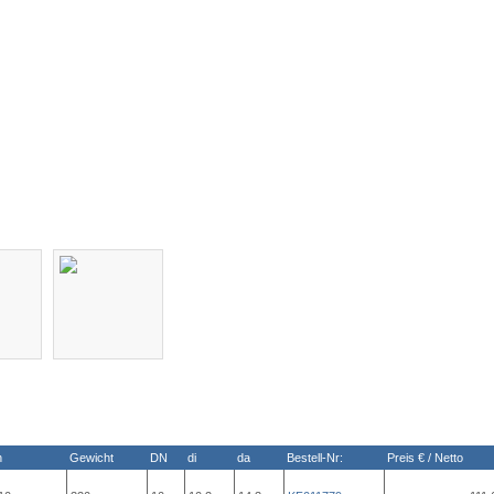
n
Gewicht
DN
di
da
Bestell-Nr:
Preis € / Netto