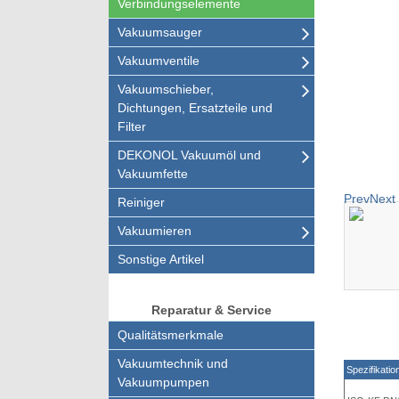
Verbindungselemente
Vakuumsauger
Vakuumventile
Vakuumschieber,
Dichtungen, Ersatzteile und
Filter
DEKONOL Vakuumöl und
Vakuumfette
Prev
Next
Reiniger
Vakuumieren
Sonstige Artikel
Reparatur & Service
Qualitätsmerkmale
Vakuumtechnik und
Spezifikatio
Vakuumpumpen