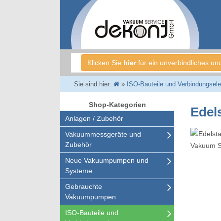
Klicken Sie
hier
für ein unverbindliches un
Sie sind hier:
»
ISO-Bauteile und Verbindungsel
Shop-Kategorien
Edel
Anlagen / Zubehör
Vakuummessgeräte und
Zubehör
Neue Vakuumpumpen und
Systeme
Gebrauchte
Vakuumpumpen
ISO-Bauteile und