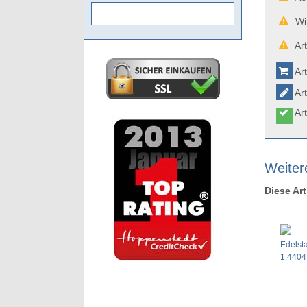
Wir
Art
Art
Art
Art
Weiter
Diese Art
Edelsta
1.440