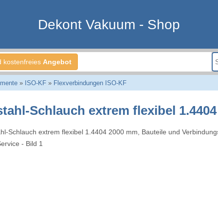
Dekont Vakuum - Shop
d kostenfreies
Angebot
emente
»
ISO-KF
»
Flexverbindungen ISO-KF
stahl-Schlauch extrem flexibel 1.440