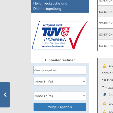
ISO-KF DN
Heliumlecksuche und
Dichtheitsprüfung
ISO-KF DN
ISO-KF DN
ISO-KF DN
ISO-KF DN
Einheitenrechner
All
admini
* = Br
** = zz
:
Lie
Lie
zeige Ergebnis
Abb