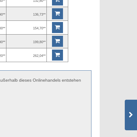
60**
132,80**
90**
136,73**
00**
154,70**
90**
199,80**
20**
262,04**
 außerhalb dieses Onlinehandels entstehen