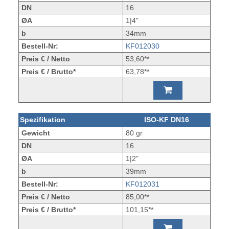
DN
16
ØA
1|4"
b
34mm
Bestell-Nr:
KF012030
Preis € / Netto
53,60**
Preis € / Brutto*
63,78**
Spezifikation
ISO-KF DN16
Gewicht
80 gr
DN
16
ØA
1|2"
b
39mm
Bestell-Nr:
KF012031
Preis € / Netto
85,00**
Preis € / Brutto*
101,15**