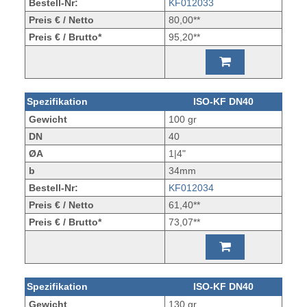
Bestell-Nr:
KF012033
Preis € / Netto
80,00**
Preis € / Brutto*
95,20**
Spezifikation
ISO-KF DN40
Gewicht
100 gr
DN
40
ØA
1|4"
b
34mm
Bestell-Nr:
KF012034
Preis € / Netto
61,40**
Preis € / Brutto*
73,07**
Spezifikation
ISO-KF DN40
Gewicht
130 gr