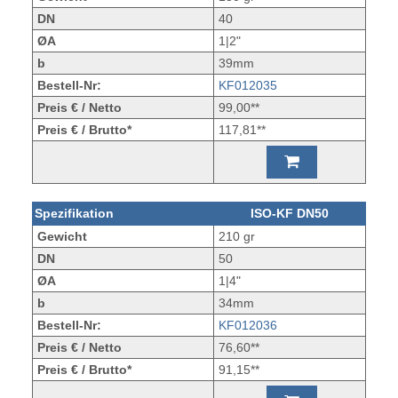
DN
40
ØA
1|2"
b
39mm
Bestell-Nr:
KF012035
Preis € / Netto
99,00**
Preis € / Brutto*
117,81**
Spezifikation
ISO-KF DN50
Gewicht
210 gr
DN
50
ØA
1|4"
b
34mm
Bestell-Nr:
KF012036
Preis € / Netto
76,60**
Preis € / Brutto*
91,15**