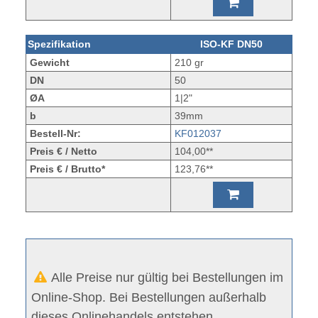
Spezifikation
ISO-KF DN50
Gewicht
210 gr
DN
50
ØA
1|2"
b
39mm
Bestell-Nr:
KF012037
Preis € / Netto
104,00**
Preis € / Brutto*
123,76**
Alle Preise nur gültig bei Bestellungen im
Online-Shop. Bei Bestellungen außerhalb
dieses Onlinehandels entstehen