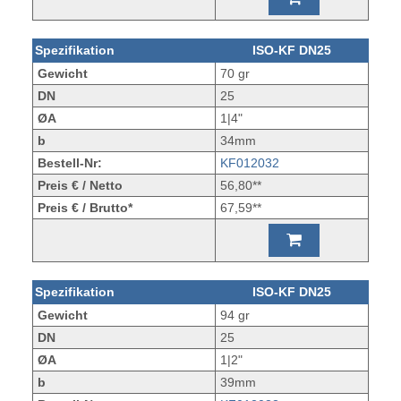
Spezifikation
ISO-KF DN25
Gewicht
70 gr
DN
25
ØA
1|4"
b
34mm
Bestell-Nr:
KF012032
Preis € / Netto
56,80**
Preis € / Brutto*
67,59**
Spezifikation
ISO-KF DN25
Gewicht
94 gr
DN
25
ØA
1|2"
b
39mm