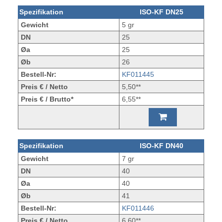
Spezifikation
ISO-KF DN25
Gewicht
5 gr
DN
25
Øa
25
Øb
26
Bestell-Nr:
KF011445
Preis € / Netto
5,50**
Preis € / Brutto*
6,55**
Spezifikation
ISO-KF DN40
Gewicht
7 gr
DN
40
Øa
40
Øb
41
Bestell-Nr:
KF011446
Preis € / Netto
6,60**