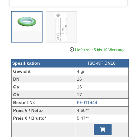
Lieferzeit: 5 bis 10 Werktage
Spezifikation
ISO-KF DN16
Gewicht
4 gr
DN
16
Øa
16
Øb
17
Bestell-Nr:
KF011444
Preis € / Netto
4,60**
Preis € / Brutto*
5,47**