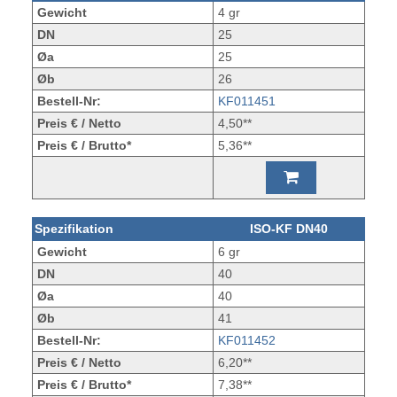
Gewicht
4 gr
DN
25
Øa
25
Øb
26
Bestell-Nr:
KF011451
Preis € / Netto
4,50**
Preis € / Brutto*
5,36**
Spezifikation
ISO-KF DN40
Gewicht
6 gr
DN
40
Øa
40
Øb
41
Bestell-Nr:
KF011452
Preis € / Netto
6,20**
Preis € / Brutto*
7,38**