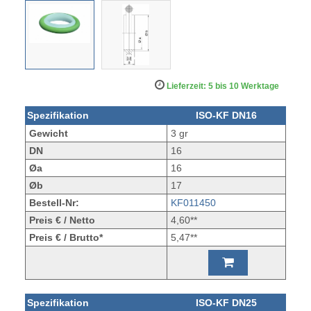
Lieferzeit: 5 bis 10 Werktage
Spezifikation
ISO-KF DN16
Gewicht
3 gr
DN
16
Øa
16
Øb
17
Bestell-Nr:
KF011450
Preis € / Netto
4,60**
Preis € / Brutto*
5,47**
Spezifikation
ISO-KF DN25