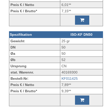
Preis € / Netto
6,01**
Preis € / Brutto*
7,15**
Spezifikation
ISO-KF DN50
Gewicht
25 gr
DN
50
Øa
50
Øb
52
Ursprung
CN
stat. Warennr.
40169300
Bestell-Nr:
KF011425
Preis € / Netto
7,89**
Preis € / Brutto*
9,39**