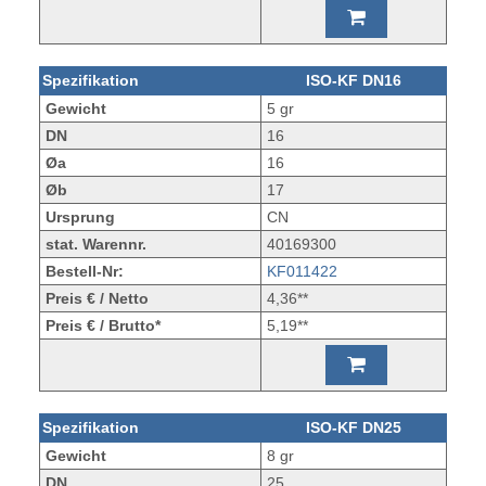
Spezifikation
ISO-KF DN16
Gewicht
5 gr
DN
16
Øa
16
Øb
17
Ursprung
CN
stat. Warennr.
40169300
Bestell-Nr:
KF011422
Preis € / Netto
4,36**
Preis € / Brutto*
5,19**
Spezifikation
ISO-KF DN25
Gewicht
8 gr
DN
25