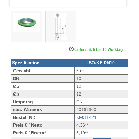
Lieferzeit: 5 bis 10 Werktage
Spezifikation
ISO-KF DN10
Gewicht
6 gr
DN
10
Øa
10
Øb
12
Ursprung
CN
stat. Warennr.
40169300
Bestell-Nr:
KF011421
Preis € / Netto
4,36**
Preis € / Brutto*
5,19**