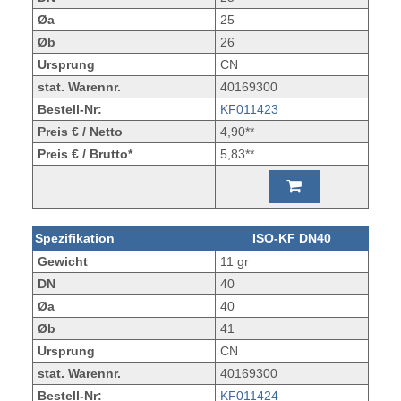
Øa
25
Øb
26
Ursprung
CN
stat. Warennr.
40169300
Bestell-Nr:
KF011423
Preis € / Netto
4,90**
Preis € / Brutto*
5,83**
Spezifikation
ISO-KF DN40
Gewicht
11 gr
DN
40
Øa
40
Øb
41
Ursprung
CN
stat. Warennr.
40169300
Bestell-Nr:
KF011424