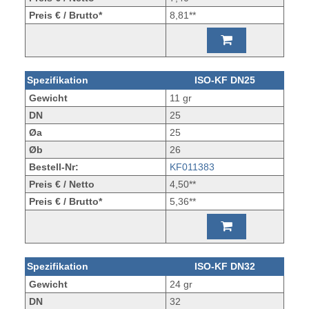
Preis € / Brutto*
8,81**
Spezifikation
ISO-KF DN25
Gewicht
11 gr
DN
25
Øa
25
Øb
26
Bestell-Nr:
KF011383
Preis € / Netto
4,50**
Preis € / Brutto*
5,36**
Spezifikation
ISO-KF DN32
Gewicht
24 gr
DN
32