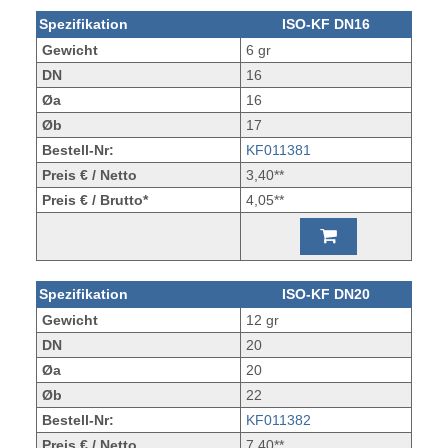
Spezifikation
ISO-KF DN16
Gewicht
6 gr
DN
16
Øa
16
Øb
17
Bestell-Nr:
KF011381
Preis € / Netto
3,40**
Preis € / Brutto*
4,05**
Spezifikation
ISO-KF DN20
Gewicht
12 gr
DN
20
Øa
20
Øb
22
Bestell-Nr:
KF011382
Preis € / Netto
7,40**