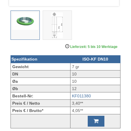
Lieferzeit: 5 bis 10 Werktage
Spezifikation
ISO-KF DN10
Gewicht
7 gr
DN
10
Øa
10
Øb
12
Bestell-Nr:
KF011380
Preis € / Netto
3,40**
Preis € / Brutto*
4,05**