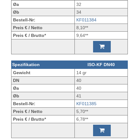
Øa
32
Øb
34
Bestell-Nr:
KF011384
Preis € / Netto
8,10**
Preis € / Brutto*
9,64**
Spezifikation
ISO-KF DN40
Gewicht
14 gr
DN
40
Øa
40
Øb
41
Bestell-Nr:
KF011385
Preis € / Netto
5,70**
Preis € / Brutto*
6,78**