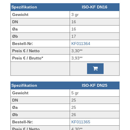
Spezifikation
ISO-KF DN16
Gewicht
3 gr
DN
16
Øa
16
Øb
17
Bestell-Nr:
KF011364
Preis € / Netto
3,30**
Preis € / Brutto*
3,93**
Spezifikation
ISO-KF DN25
Gewicht
5 gr
DN
25
Øa
25
Øb
26
Bestell-Nr:
KF011365
Preis € / Netto
4,30**