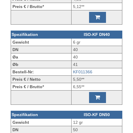
Preis € / Brutto*
5,12**
Spezifikation
ISO-KF DN40
Gewicht
6 gr
DN
40
Øa
40
Øb
41
Bestell-Nr:
KF011366
Preis € / Netto
5,50**
Preis € / Brutto*
6,55**
Spezifikation
ISO-KF DN50
Gewicht
12 gr
DN
50