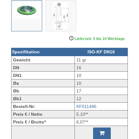
Lieferzeit: 5 bis 10 Werktage
Spezifikation
ISO-KF DN16
Gewicht
11 gr
DN
16
DN1
10
Øa
10
Øb
17
Øb1
12
Bestell-Nr:
KF011486
Preis € / Netto
5,10**
Preis € / Brutto*
6,07**