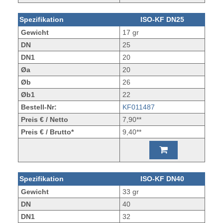
Spezifikation
ISO-KF DN25
Gewicht
17 gr
DN
25
DN1
20
Øa
20
Øb
26
Øb1
22
Bestell-Nr:
KF011487
Preis € / Netto
7,90**
Preis € / Brutto*
9,40**
Spezifikation
ISO-KF DN40
Gewicht
33 gr
DN
40
DN1
32