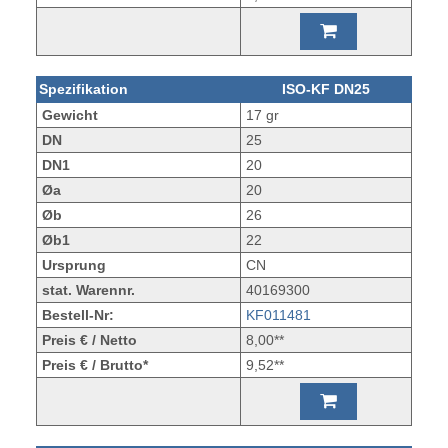
Spezifikation
ISO-KF DN25
Gewicht
17 gr
DN
25
DN1
20
Øa
20
Øb
26
Øb1
22
Ursprung
CN
stat. Warennr.
40169300
Bestell-Nr:
KF011481
Preis € / Netto
8,00**
Preis € / Brutto*
9,52**