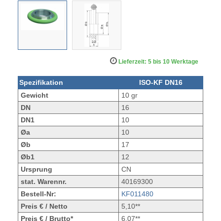
Lieferzeit: 5 bis 10 Werktage
Spezifikation
ISO-KF DN16
Gewicht
10 gr
DN
16
DN1
10
Øa
10
Øb
17
Øb1
12
Ursprung
CN
stat. Warennr.
40169300
Bestell-Nr:
KF011480
Preis € / Netto
5,10**
Preis € / Brutto*
6,07**