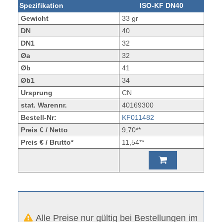
Spezifikation
ISO-KF DN40
Gewicht
33 gr
DN
40
DN1
32
Øa
32
Øb
41
Øb1
34
Ursprung
CN
stat. Warennr.
40169300
Bestell-Nr:
KF011482
Preis € / Netto
9,70**
Preis € / Brutto*
11,54**
Alle Preise nur gültig bei Bestellungen im