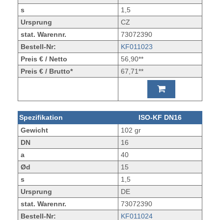
s
1,5
Ursprung
CZ
stat. Warennr.
73072390
Bestell-Nr:
KF011023
Preis € / Netto
56,90**
Preis € / Brutto*
67,71**
Spezifikation
ISO-KF DN16
Gewicht
102 gr
DN
16
a
40
Ød
15
s
1,5
Ursprung
DE
stat. Warennr.
73072390
Bestell-Nr:
KF011024