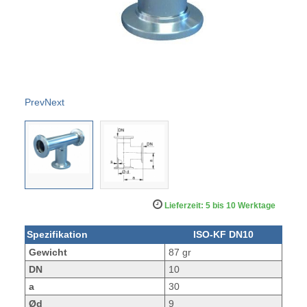
Prev
Next
Lieferzeit: 5 bis 10 Werktage
Spezifikation
ISO-KF DN10
Gewicht
87 gr
DN
10
a
30
Ød
9