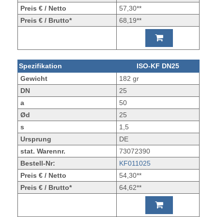
Preis € / Netto
57,30**
Preis € / Brutto*
68,19**
Spezifikation
ISO-KF DN25
Gewicht
182 gr
DN
25
a
50
Ød
25
s
1,5
Ursprung
DE
stat. Warennr.
73072390
Bestell-Nr:
KF011025
Preis € / Netto
54,30**
Preis € / Brutto*
64,62**