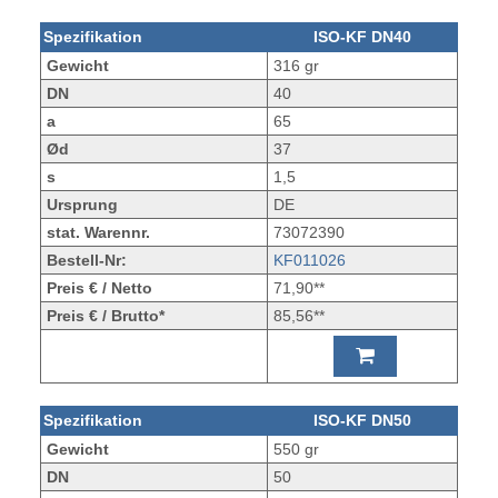
Spezifikation
ISO-KF DN40
Gewicht
316 gr
DN
40
a
65
Ød
37
s
1,5
Ursprung
DE
stat. Warennr.
73072390
Bestell-Nr:
KF011026
Preis € / Netto
71,90**
Preis € / Brutto*
85,56**
Spezifikation
ISO-KF DN50
Gewicht
550 gr
DN
50