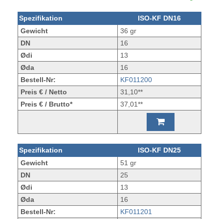
Spezifikation
ISO-KF DN16
Gewicht
36 gr
DN
16
Ødi
13
Øda
16
Bestell-Nr:
KF011200
Preis € / Netto
31,10**
Preis € / Brutto*
37,01**
Spezifikation
ISO-KF DN25
Gewicht
51 gr
DN
25
Ødi
13
Øda
16
Bestell-Nr:
KF011201