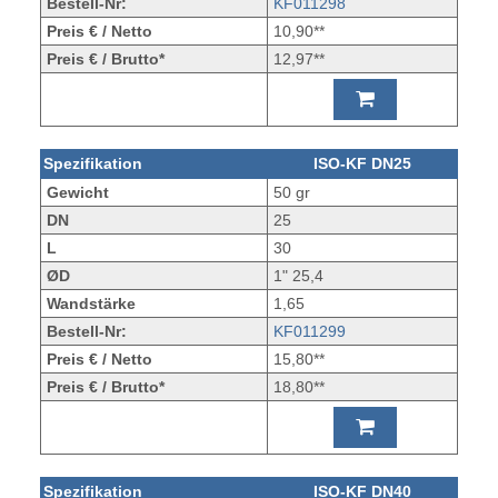
Bestell-Nr:
KF011298
Preis € / Netto
10,90**
Preis € / Brutto*
12,97**
Spezifikation
ISO-KF DN25
Gewicht
50 gr
DN
25
L
30
ØD
1" 25,4
Wandstärke
1,65
Bestell-Nr:
KF011299
Preis € / Netto
15,80**
Preis € / Brutto*
18,80**
Spezifikation
ISO-KF DN40