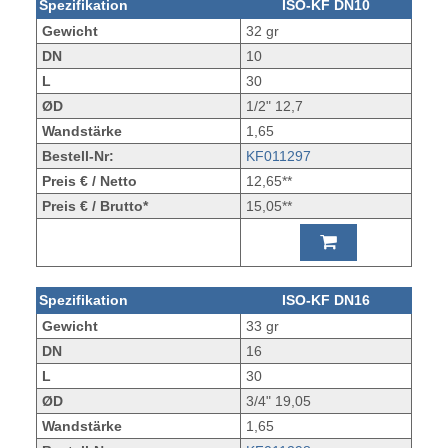
Spezifikation
ISO-KF DN10
Gewicht
32 gr
DN
10
L
30
ØD
1/2" 12,7
Wandstärke
1,65
Bestell-Nr:
KF011297
Preis € / Netto
12,65**
Preis € / Brutto*
15,05**
Spezifikation
ISO-KF DN16
Gewicht
33 gr
DN
16
L
30
ØD
3/4" 19,05
Wandstärke
1,65