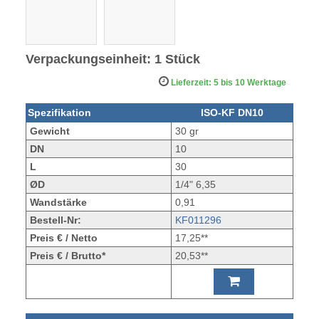
Verpackungseinheit: 1 Stück
Lieferzeit: 5 bis 10 Werktage
Spezifikation
ISO-KF DN10
Gewicht
30 gr
DN
10
L
30
ØD
1/4" 6,35
Wandstärke
0,91
Bestell-Nr:
KF011296
Preis € / Netto
17,25**
Preis € / Brutto*
20,53**