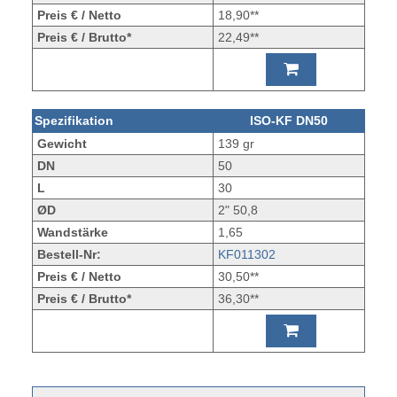
Preis € / Netto
18,90**
Preis € / Brutto*
22,49**
Spezifikation
ISO-KF DN50
Gewicht
139 gr
DN
50
L
30
ØD
2" 50,8
Wandstärke
1,65
Bestell-Nr:
KF011302
Preis € / Netto
30,50**
Preis € / Brutto*
36,30**