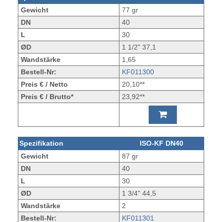
Gewicht
77 gr
DN
40
L
30
ØD
1 1/2" 37,1
Wandstärke
1,65
Bestell-Nr:
KF011300
Preis € / Netto
20,10**
Preis € / Brutto*
23,92**
Spezifikation
ISO-KF DN40
Gewicht
87 gr
DN
40
L
30
ØD
1 3/4" 44,5
Wandstärke
2
Bestell-Nr:
KF011301