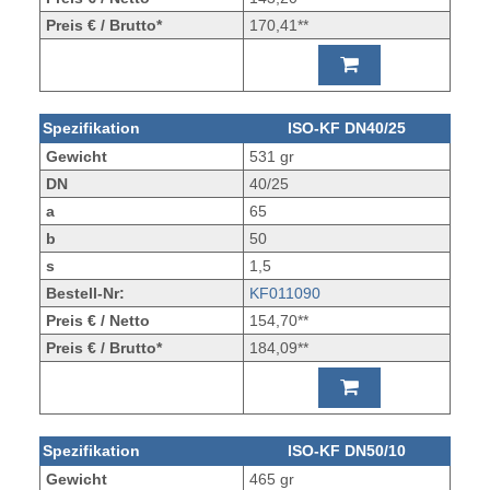
Preis € / Brutto*
170,41**
Spezifikation
ISO-KF DN40/25
Gewicht
531 gr
DN
40/25
a
65
b
50
s
1,5
Bestell-Nr:
KF011090
Preis € / Netto
154,70**
Preis € / Brutto*
184,09**
Spezifikation
ISO-KF DN50/10
Gewicht
465 gr