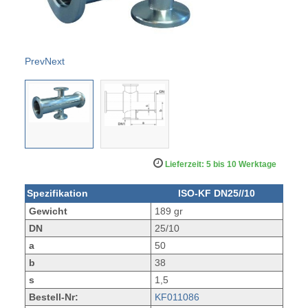
Prev
Next
Lieferzeit: 5 bis 10 Werktage
Spezifikation
ISO-KF DN25//10
Gewicht
189 gr
DN
25/10
a
50
b
38
s
1,5
Bestell-Nr:
KF011086