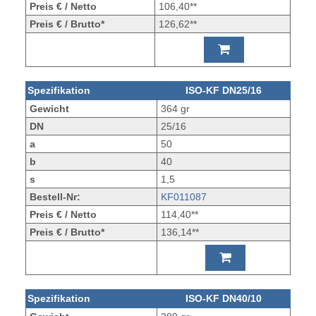
Preis € / Netto
106,40**
Preis € / Brutto*
126,62**
Spezifikation
ISO-KF DN25/16
Gewicht
364 gr
DN
25/16
a
50
b
40
s
1,5
Bestell-Nr:
KF011087
Preis € / Netto
114,40**
Preis € / Brutto*
136,14**
Spezifikation
ISO-KF DN40/10