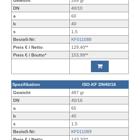
Gewicht
289 gr
DN
40/10
a
60
b
40
s
1,5
Bestell-Nr:
KF011088
Preis € / Netto
129,40**
Preis € / Brutto*
153,99**
Spezifikation
ISO-KF DN40/16
Gewicht
487 gr
DN
40/16
a
65
b
40
s
1,5
Bestell-Nr:
KF011089
Preis € / Netto
143,20**