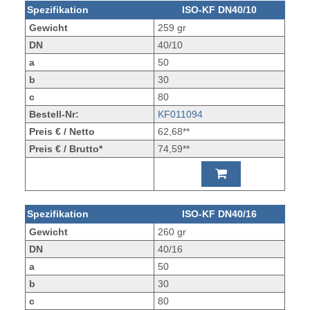
Spezifikation
ISO-KF DN40/10
Gewicht
259 gr
DN
40/10
a
50
b
30
c
80
Bestell-Nr:
KF011094
Preis € / Netto
62,68**
Preis € / Brutto*
74,59**
Spezifikation
ISO-KF DN40/16
Gewicht
260 gr
DN
40/16
a
50
b
30
c
80