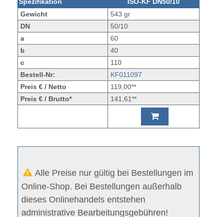
Spezifikation
ISO-KF DN50/10
Gewicht
543 gr
DN
50/10
a
60
b
40
c
110
Bestell-Nr:
KF011097
Preis € / Netto
119,00**
Preis € / Brutto*
141,61**
Alle Preise nur gültig bei Bestellungen im
Online-Shop. Bei Bestellungen außerhalb
dieses Onlinehandels entstehen
administrative Bearbeitungsgebühren!