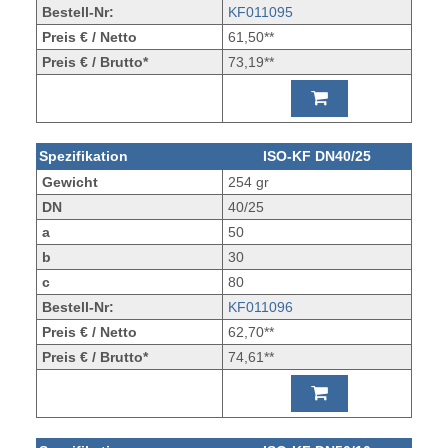
Bestell-Nr:
KF011095
Preis € / Netto
61,50**
Preis € / Brutto*
73,19**
Spezifikation
ISO-KF DN40/25
Gewicht
254 gr
DN
40/25
a
50
b
30
c
80
Bestell-Nr:
KF011096
Preis € / Netto
62,70**
Preis € / Brutto*
74,61**