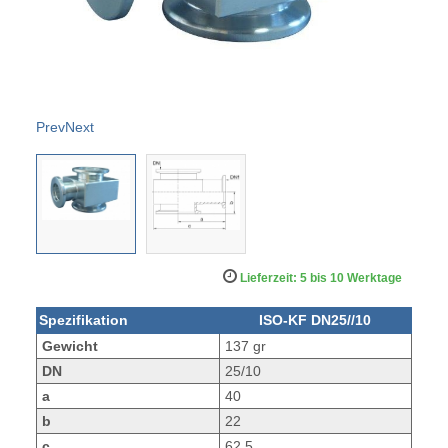
Prev
Next
Lieferzeit: 5 bis 10 Werktage
Spezifikation
ISO-KF DN25//10
Gewicht
137 gr
DN
25/10
a
40
b
22
c
62,5