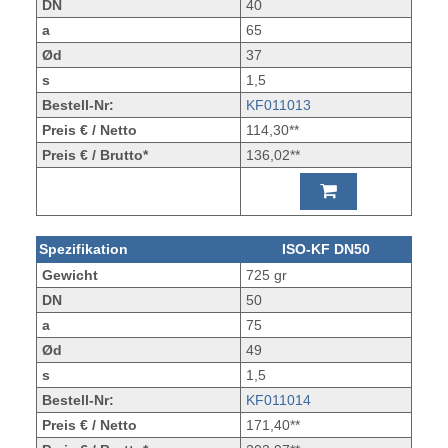
DN
40
a
65
Ød
37
s
1,5
Bestell-Nr:
KF011013
Preis € / Netto
114,30**
Preis € / Brutto*
136,02**
Spezifikation
ISO-KF DN50
Gewicht
725 gr
DN
50
a
75
Ød
49
s
1,5
Bestell-Nr:
KF011014
Preis € / Netto
171,40**