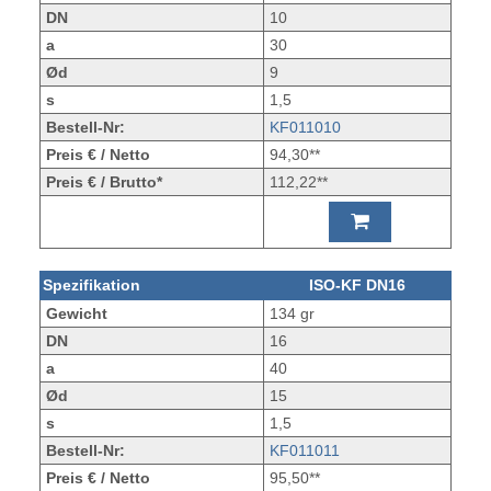
DN
10
a
30
Ød
9
s
1,5
Bestell-Nr:
KF011010
Preis € / Netto
94,30**
Preis € / Brutto*
112,22**
Spezifikation
ISO-KF DN16
Gewicht
134 gr
DN
16
a
40
Ød
15
s
1,5
Bestell-Nr:
KF011011
Preis € / Netto
95,50**