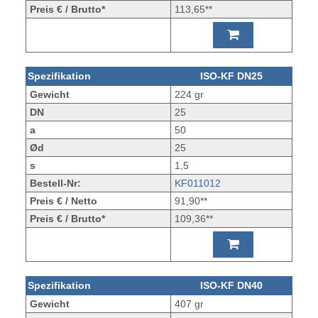
Preis € / Brutto*
113,65**
Spezifikation
ISO-KF DN25
Gewicht
224 gr
DN
25
a
50
Ød
25
s
1,5
Bestell-Nr:
KF011012
Preis € / Netto
91,90**
Preis € / Brutto*
109,36**
Spezifikation
ISO-KF DN40
Gewicht
407 gr