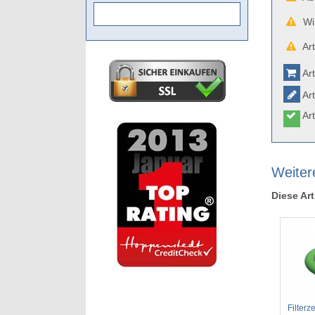
Wir
Art
Art
Art
Art
Weitere
Diese Art
Filterz