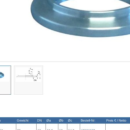
n
Gewicht
DN
Øa
Øb
Øc
Bestell-Nr:
Preis € / Netto