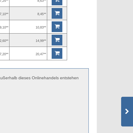
7,25**
8,63**
7,10**
8,45**
9,10**
10,83**
2,60**
14,99**
7,20**
20,47**
 außerhalb dieses Onlinehandels entstehen