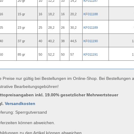
10
20 gr
10
12,2
10
14,2
KF011187
16
15 gr
16
18,2
16
20,2
KF011188
25
23 gr
25
28,2
26
30,2
KF011189
40
37 gr
40
40,2
38
44,5
KF011190
1
50
85 gr
50
52,2
50
57
KF011191
1
e Preise nur gültig bei Bestellungen im Online-Shop. Bei Bestellungen
strative Bearbeitungsgebühren!
uttopreisangaben inkl. 19.00% gesetzlicher Mehrwertsteuer
gl.
Versandkosten
ferung: Sperrgutversand
ferzeiten können abweichen.
ildungen zu den Artikel können abweichen.