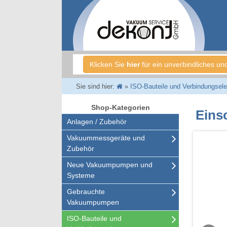
Klicken Sie
hier
für ein unverbindliches un
Sie sind hier:
»
ISO-Bauteile und Verbindungsel
Shop-Kategorien
Eins
Anlagen / Zubehör
Vakuummessgeräte und
Zubehör
Neue Vakuumpumpen und
Systeme
Gebrauchte
Vakuumpumpen
ISO-Bauteile und