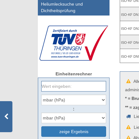
ISO-KF DN
Heliumlecksuche und
Dichtheitsprüfung
ISO-KF DN
ISO-KF DN
ISO-KF DN
ISO-KF DN
Einheitenrechner
All
admini
* = Br
** = zz
:
Lie
Lie
zeige Ergebnis
Abb