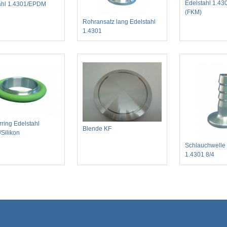
Edelstahl 1.43
ahl 1.4301/EPDM
(FKM)
Rohransatz lang Edelstahl
1.4301
rring Edelstahl
Blende KF
/Silikon
Schlauchwelle 
1.4301 8/4