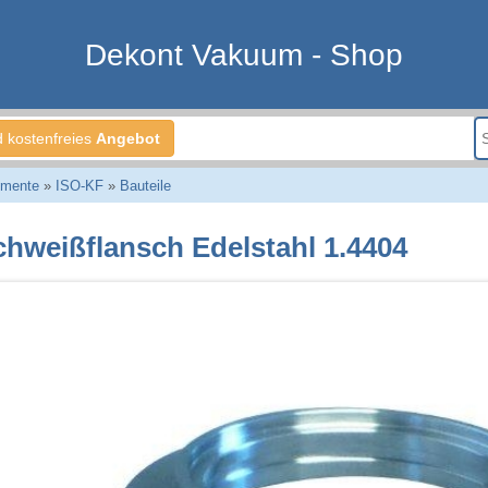
Dekont Vakuum - Shop
d kostenfreies
Angebot
emente
»
ISO-KF
»
Bauteile
chweißflansch Edelstahl 1.4404