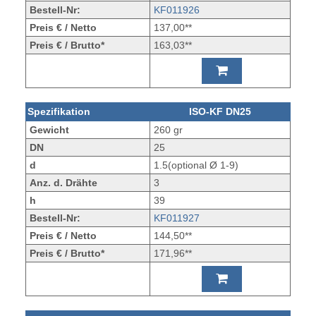
Bestell-Nr:
KF011926
Preis € / Netto
137,00**
Preis € / Brutto*
163,03**
Spezifikation
ISO-KF DN25
Gewicht
260 gr
DN
25
d
1.5(optional Ø 1-9)
Anz. d. Drähte
3
h
39
Bestell-Nr:
KF011927
Preis € / Netto
144,50**
Preis € / Brutto*
171,96**