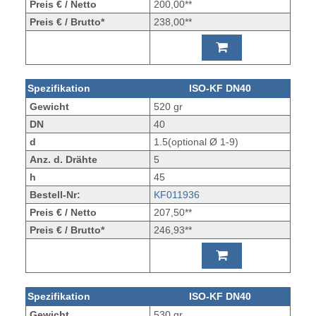
Preis € / Netto
200,00**
Preis € / Brutto*
238,00**
Spezifikation
ISO-KF DN40
Gewicht
520 gr
DN
40
d
1.5(optional Ø 1-9)
Anz. d. Drähte
5
h
45
Bestell-Nr:
KF011936
Preis € / Netto
207,50**
Preis € / Brutto*
246,93**
Spezifikation
ISO-KF DN40
Gewicht
530 gr