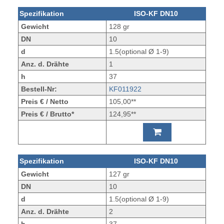
Spezifikation
ISO-KF DN10
Gewicht
128 gr
DN
10
d
1.5(optional Ø 1-9)
Anz. d. Drähte
1
h
37
Bestell-Nr:
KF011922
Preis € / Netto
105,00**
Preis € / Brutto*
124,95**
Spezifikation
ISO-KF DN10
Gewicht
127 gr
DN
10
d
1.5(optional Ø 1-9)
Anz. d. Drähte
2