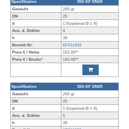
Spezifikation
ISO-KF DN25
Gewicht
260 gr
DN
25
d
1.5(optional Ø 1-9)
Anz. d. Drähte
4
h
39
Bestell-Nr:
KF011928
Preis € / Netto
152,00**
Preis € / Brutto*
180,88**
Spezifikation
ISO-KF DN25
Gewicht
260 gr
DN
25
d
1.5(optional Ø 1-9)
Anz. d. Drähte
5
h
39