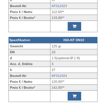
h
37
Bestell-Nr:
KF011923
Preis € / Netto
112,50**
Preis € / Brutto*
133,88**
Spezifikation
ISO-KF DN10
Gewicht
125 gr
DN
10
d
1.5(optional Ø 1-9)
Anz. d. Drähte
3
h
37
Bestell-Nr:
KF011924
Preis € / Netto
120,00**
Preis € / Brutto*
142,80**