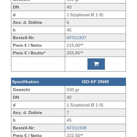
DN
40
d
1.5(optional Ø 1-9)
Anz. d. Drähte
6
h
45
Bestell-Nr:
KF011937
Preis € / Netto
215,00**
Preis € / Brutto*
255,85**
Spezifikation
ISO-KF DN40
Gewicht
530 gr
DN
40
d
1.5(optional Ø 1-9)
Anz. d. Drähte
7
h
45
Bestell-Nr:
KF011938
Preis € / Netto
222,50**