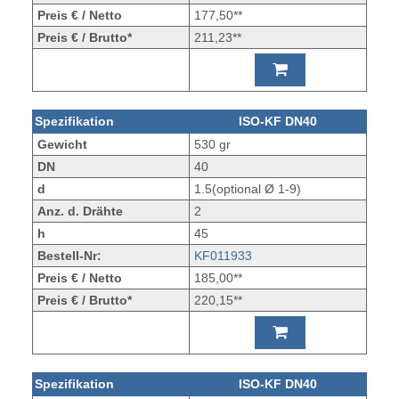
Preis € / Netto
177,50**
Preis € / Brutto*
211,23**
Spezifikation
ISO-KF DN40
Gewicht
530 gr
DN
40
d
1.5(optional Ø 1-9)
Anz. d. Drähte
2
h
45
Bestell-Nr:
KF011933
Preis € / Netto
185,00**
Preis € / Brutto*
220,15**
Spezifikation
ISO-KF DN40