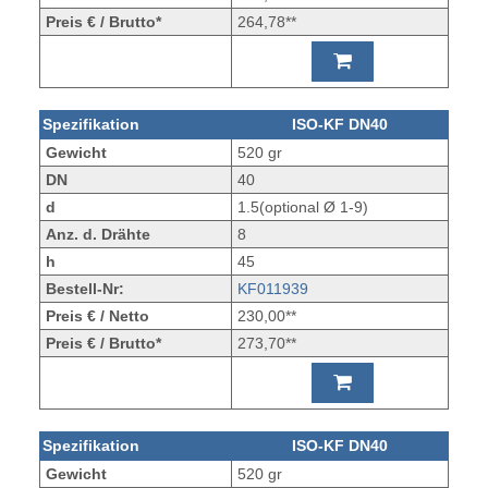
Preis € / Brutto*
264,78**
Spezifikation
ISO-KF DN40
Gewicht
520 gr
DN
40
d
1.5(optional Ø 1-9)
Anz. d. Drähte
8
h
45
Bestell-Nr:
KF011939
Preis € / Netto
230,00**
Preis € / Brutto*
273,70**
Spezifikation
ISO-KF DN40
Gewicht
520 gr