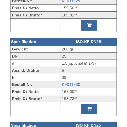
Bestell-Nr:
KF011929
Preis € / Netto
159,50**
Preis € / Brutto*
189,81**
Spezifikation
ISO-KF DN25
Gewicht
260 gr
DN
25
d
1.5(optional Ø 1-9)
Anz. d. Drähte
6
h
39
Bestell-Nr:
KF011930
Preis € / Netto
167,00**
Preis € / Brutto*
198,73**
Spezifikation
ISO-KF DN25