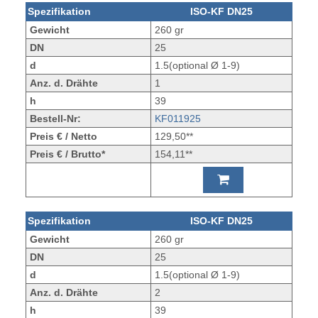
Spezifikation
ISO-KF DN25
Gewicht
260 gr
DN
25
d
1.5(optional Ø 1-9)
Anz. d. Drähte
1
h
39
Bestell-Nr:
KF011925
Preis € / Netto
129,50**
Preis € / Brutto*
154,11**
Spezifikation
ISO-KF DN25
Gewicht
260 gr
DN
25
d
1.5(optional Ø 1-9)
Anz. d. Drähte
2
h
39