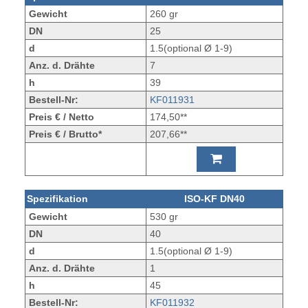
Gewicht
260 gr
DN
25
d
1.5(optional Ø 1-9)
Anz. d. Drähte
7
h
39
Bestell-Nr:
KF011931
Preis € / Netto
174,50**
Preis € / Brutto*
207,66**
Spezifikation
ISO-KF DN40
Gewicht
530 gr
DN
40
d
1.5(optional Ø 1-9)
Anz. d. Drähte
1
h
45
Bestell-Nr:
KF011932