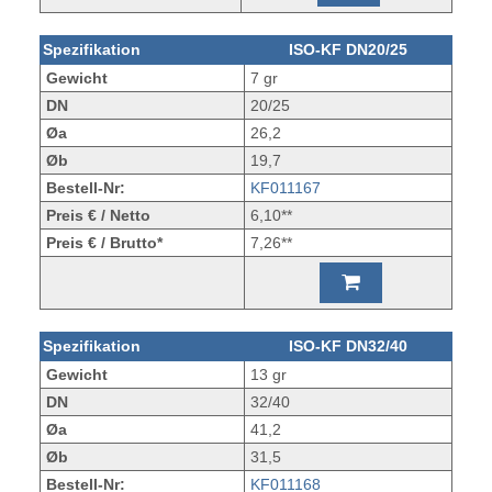
Spezifikation
ISO-KF DN20/25
Gewicht
7 gr
DN
20/25
Øa
26,2
Øb
19,7
Bestell-Nr:
KF011167
Preis € / Netto
6,10**
Preis € / Brutto*
7,26**
Spezifikation
ISO-KF DN32/40
Gewicht
13 gr
DN
32/40
Øa
41,2
Øb
31,5
Bestell-Nr:
KF011168