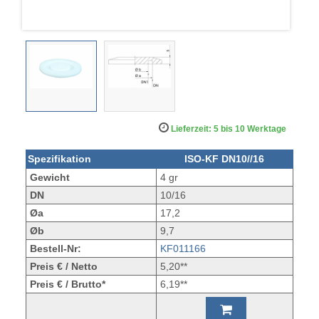
Lieferzeit: 5 bis 10 Werktage
Spezifikation
ISO-KF DN10//16
Gewicht
4 gr
DN
10/16
Øa
17,2
Øb
9,7
Bestell-Nr:
KF011166
Preis € / Netto
5,20**
Preis € / Brutto*
6,19**