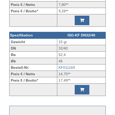
Preis € / Netto
7,80**
Preis € / Brutto*
9,28**
Spezifikation
ISO-KF DN32/40
Gewicht
15 gr
DN
32/40
Øa
52,4
Øb
45
Bestell-Nr:
KF011169
Preis € / Netto
14,70**
Preis € / Brutto*
17,49**