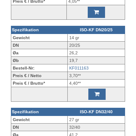
Preis € / Brutto*
4,05**
Spezifikation
ISO-KF DN20/25
Gewicht
14 gr
DN
20/25
Øa
26,2
Øb
19,7
Bestell-Nr:
KF011163
Preis € / Netto
3,70**
Preis € / Brutto*
4,40**
Spezifikation
ISO-KF DN32/40
Gewicht
27 gr
DN
32/40
Øa
41,2