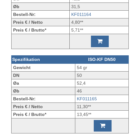
Øb
31,5
Bestell-Nr:
KF011164
Preis € / Netto
4,80**
Preis € / Brutto*
5,71**
Spezifikation
ISO-KF DN50
Gewicht
54 gr
DN
50
Øa
52,4
Øb
46
Bestell-Nr:
KF011165
Preis € / Netto
11,30**
Preis € / Brutto*
13,45**