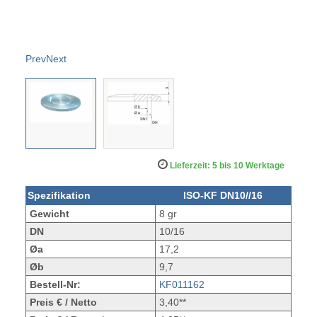
Prev
Next
Lieferzeit: 5 bis 10 Werktage
Spezifikation
ISO-KF DN10//16
Gewicht
8 gr
DN
10/16
Øa
17,2
Øb
9,7
Bestell-Nr:
KF011162
Preis € / Netto
3,40**