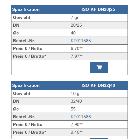
Spezifikation
ISO-KF DN20|25
Gewicht
7 gr
DN
20/25
Øc
40
Bestell-Nr:
KF011585
Preis € / Netto
6,70**
Preis € / Brutto*
7,97**
Spezifikation
ISO-KF DN32|40
Gewicht
10 gr
DN
32/40
Øc
55
Bestell-Nr:
KF011586
Preis € / Netto
7,90**
Preis € / Brutto*
9,40**