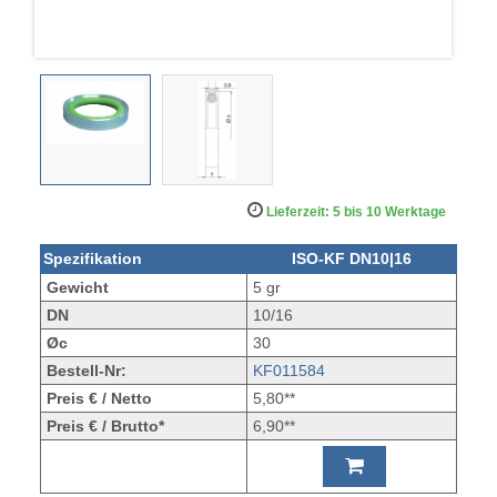
Lieferzeit: 5 bis 10 Werktage
Spezifikation
ISO-KF DN10|16
Gewicht
5 gr
DN
10/16
Øc
30
Bestell-Nr:
KF011584
Preis € / Netto
5,80**
Preis € / Brutto*
6,90**