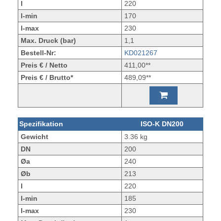
l
220
l-min
170
l-max
230
Max. Druck (bar)
1,1
Bestell-Nr:
KD021267
Preis € / Netto
411,00**
Preis € / Brutto*
489,09**
Spezifikation
ISO-K DN200
Gewicht
3.36 kg
DN
200
Øa
240
Øb
213
l
220
l-min
185
l-max
230