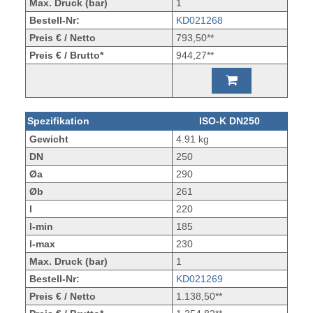
Max. Druck (bar)
1
Bestell-Nr:
KD021268
Preis € / Netto
793,50**
Preis € / Brutto*
944,27**
Spezifikation
ISO-K DN250
Gewicht
4.91 kg
DN
250
Øa
290
Øb
261
l
220
l-min
185
l-max
230
Max. Druck (bar)
1
Bestell-Nr:
KD021269
Preis € / Netto
1.138,50**