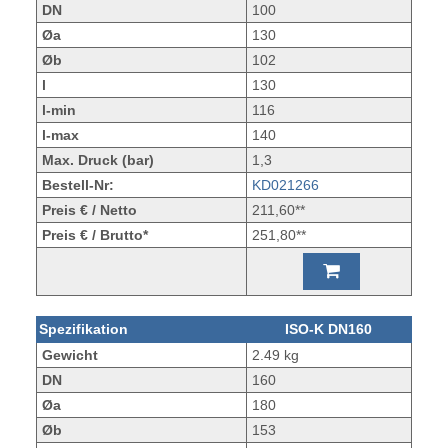
DN
100
Øa
130
Øb
102
l
130
l-min
116
l-max
140
Max. Druck (bar)
1,3
Bestell-Nr:
KD021266
Preis € / Netto
211,60**
Preis € / Brutto*
251,80**
Spezifikation
ISO-K DN160
Gewicht
2.49 kg
DN
160
Øa
180
Øb
153