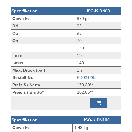
Spezifikation
ISO-K DN63
Gewicht
880 gr
DN
63
Øa
95
Øb
70
l
130
l-min
116
l-max
140
Max. Druck (bar)
1,7
Bestell-Nr:
KD021265
Preis € / Netto
170,30**
Preis € / Brutto*
202,66**
Spezifikation
ISO-K DN100
Gewicht
1.43 kg