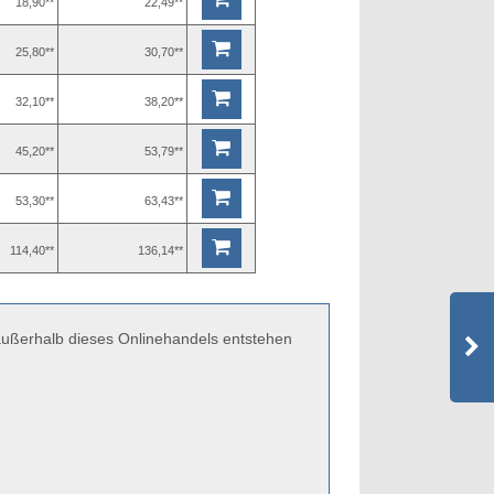
18,90**
22,49**
25,80**
30,70**
32,10**
38,20**
45,20**
53,79**
53,30**
63,43**
114,40**
136,14**
 außerhalb dieses Onlinehandels entstehen