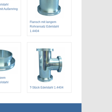
elstahl
it Außenring
Flansch mit langem
Rohransatz Edelstahl
1.4404
rzem
lstahl
T-Stück Edelstahl 1.4404