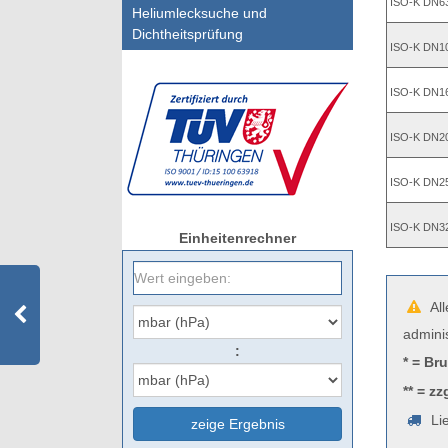
ISO-K DN6
Heliumlecksuche und
Dichtheitsprüfung
ISO-K DN1
ISO-K DN1
ISO-K DN2
ISO-K DN2
ISO-K DN3
Einheitenrechner
All
admini
:
* = Br
** = zz
Lie
zeige Ergebnis