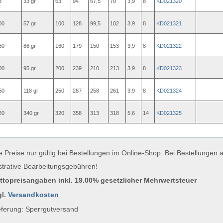
3
33 gr
63
94
67,5
70
3,9
8
KD021320
00
57 gr
100
128
99,5
102
3,9
8
KD021321
60
86 gr
160
179
150
153
3,9
8
KD021322
00
95 gr
200
239
210
213
3,9
8
KD021323
50
118 gr
250
287
258
261
3,9
8
KD021324
20
340 gr
320
358
313
318
5,6
14
KD021325
e Preise nur gültig bei Bestellungen im Online-Shop. Bei Bestellungen
strative Bearbeitungsgebühren!
uttopreisangaben inkl. 19.00% gesetzlicher Mehrwertsteuer
gl.
Versandkosten
ferung: Sperrgutversand