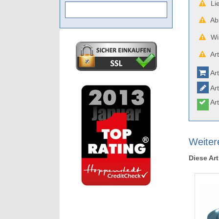
Lie
Abb
Wir
Art
Art
Art
Art
Weiter
Diese Art