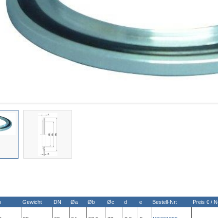
n
Gewicht
DN
Øa
Øb
Øc
d
e
Bestell-Nr:
Preis € / N