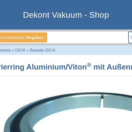
Dekont Vakuum - Shop
d kostenfreies
Angebot
emente
»
ISO-K
»
Bauteile ISO-K
®
rierring Aluminium/Viton
mit Außen