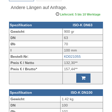
Andere Längen auf Anfrage.
Lieferzeit: 5 bis 10 Werktage
Spezifikation
ISO-K DN63
Gewicht
900 gr
DN
63
Øb
70
l
100 mm
Bestell-Nr:
KD021055
Preis € / Netto
132,30**
Preis € / Brutto*
157,44**
Spezifikation
ISO-K DN100
Gewicht
1.42 kg
DN
100
Øb
102