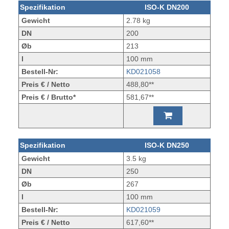
Spezifikation
ISO-K DN200
Gewicht
2.78 kg
DN
200
Øb
213
l
100 mm
Bestell-Nr:
KD021058
Preis € / Netto
488,80**
Preis € / Brutto*
581,67**
Spezifikation
ISO-K DN250
Gewicht
3.5 kg
DN
250
Øb
267
l
100 mm
Bestell-Nr:
KD021059
Preis € / Netto
617,60**