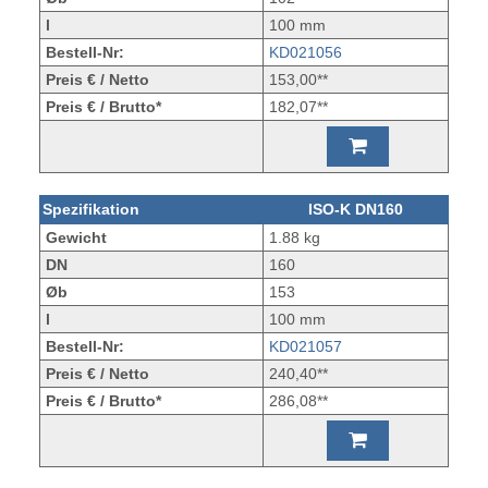
l
100 mm
Bestell-Nr:
KD021056
Preis € / Netto
153,00**
Preis € / Brutto*
182,07**
Spezifikation
ISO-K DN160
Gewicht
1.88 kg
DN
160
Øb
153
l
100 mm
Bestell-Nr:
KD021057
Preis € / Netto
240,40**
Preis € / Brutto*
286,08**