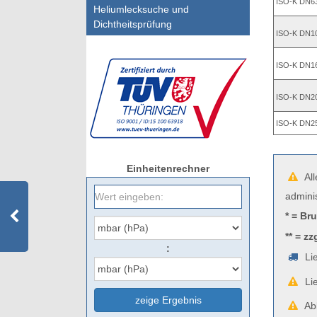
ISO-K DN6
Heliumlecksuche und
Dichtheitsprüfung
ISO-K DN1
ISO-K DN1
ISO-K DN2
ISO-K DN2
Einheitenrechner
All
admini
* = Br
** = zz
:
Lie
Lie
zeige Ergebnis
Abb