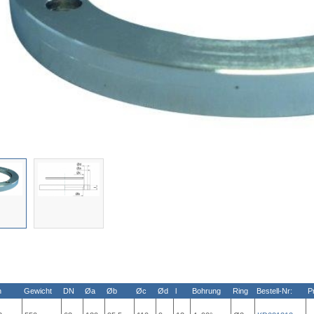
n
Gewicht
DN
Øa
Øb
Øc
Ød
l
Bohrung
Ring
Bestell-Nr:
P