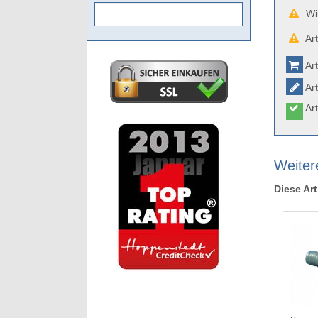
Wir
Art
Art
Art
Art
Weiter
Diese Art