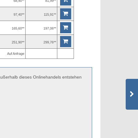
68,90**
81,99**
97,40**
115,91**
165,60**
197,06**
251,90**
299,76**
Auf Anfrage
 außerhalb dieses Onlinehandels entstehen