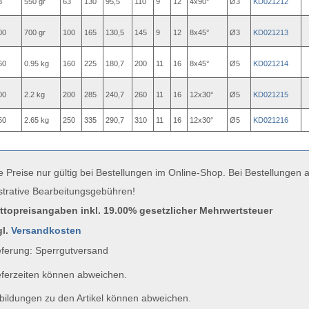
3
550 gr
63
130
95,5
110
9
12
4x90°
Ø3
KD021212
00
700 gr
100
165
130,5
145
9
12
8x45°
Ø3
KD021213
60
0.95 kg
160
225
180,7
200
11
16
8x45°
Ø5
KD021214
00
2.2 kg
200
285
240,7
260
11
16
12x30°
Ø5
KD021215
50
2.65 kg
250
335
290,7
310
11
16
12x30°
Ø5
KD021216
e Preise nur gültig bei Bestellungen im Online-Shop. Bei Bestellungen
strative Bearbeitungsgebühren!
uttopreisangaben inkl. 19.00% gesetzlicher Mehrwertsteuer
gl.
Versandkosten
ferung: Sperrgutversand
ferzeiten können abweichen.
ildungen zu den Artikel können abweichen.