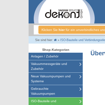
Klicken Sie
hier
für ein unverbindliches un
Sie sind hier:
»
ISO-Bauteile und Verbindungsel
Shop-Kategorien
Über
Anlagen / Zubehör
Vakuummessgeräte und
Zubehör
Neue Vakuumpumpen und
Systeme
Gebrauchte
Vakuumpumpen
ISO-Bauteile und