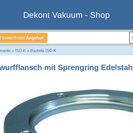
Dekont Vakuum - Shop
d kostenfreies
Angebot
emente
»
ISO-K
»
Bauteile ISO-K
wurfflansch mit Sprengring Edelstah