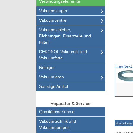
Verbindungselemente
Vakuumsauger
Vakuumventile
Vakuumschieber,
Dichtungen, Ersatzteile und
Filter
DEKONOL Vakuumöl und
Vakuumfette
Prev
Next
Reiniger
Vakuumieren
Sonstige Artikel
Reparatur & Service
Qualitätsmerkmale
Vakuumtechnik und
Spezifikatio
Vakuumpumpen