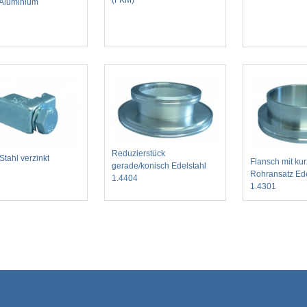
(FKM)
 Aluminium
Reduzierstück
Stahl verzinkt
Flansch mit ku
gerade/konisch Edelstahl
Rohransatz Ede
1.4404
1.4301