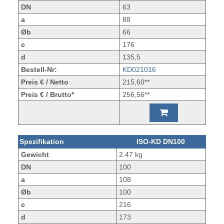
DN
63
a
88
Øb
66
c
176
d
135,5
Bestell-Nr:
KD021016
Preis € / Netto
215,60**
Preis € / Brutto*
256,56**
Spezifikation
ISO-KD DN100
Gewicht
2.47 kg
DN
100
a
108
Øb
100
c
216
d
173