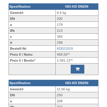
Spezifikation
ISO-KD DN200
Gewicht
8.6 kg
DN
200
a
178
Øb
213
c
356
d
298
Bestell-Nr:
KD021019
Preis € / Netto
908,50**
Preis € / Brutto*
1.081,12**
Spezifikation
ISO-KD DN250
Gewicht
11.66 kg
DN
250
a
208
Øb
267