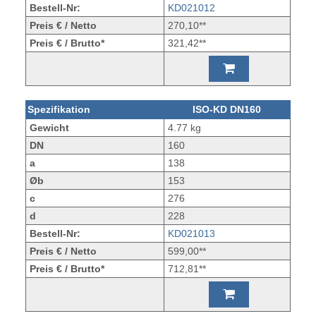
Bestell-Nr:
KD021012
Preis € / Netto
270,10**
Preis € / Brutto*
321,42**
Spezifikation
ISO-KD DN160
Gewicht
4.77 kg
DN
160
a
138
Øb
153
c
276
d
228
Bestell-Nr:
KD021013
Preis € / Netto
599,00**
Preis € / Brutto*
712,81**