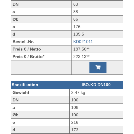
DN
63
a
88
Øb
66
c
176
d
135,5
Bestell-Nr:
KD021011
Preis € / Netto
187,50**
Preis € / Brutto*
223,13**
Spezifikation
ISO-KD DN100
Gewicht
2.47 kg
DN
100
a
108
Øb
100
c
216
d
173