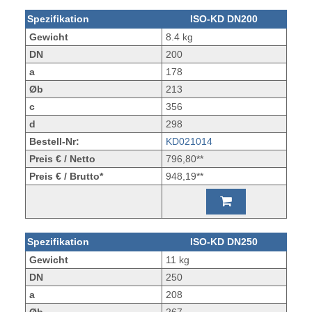
Spezifikation
ISO-KD DN200
Gewicht
8.4 kg
DN
200
a
178
Øb
213
c
356
d
298
Bestell-Nr:
KD021014
Preis € / Netto
796,80**
Preis € / Brutto*
948,19**
Spezifikation
ISO-KD DN250
Gewicht
11 kg
DN
250
a
208
Øb
267