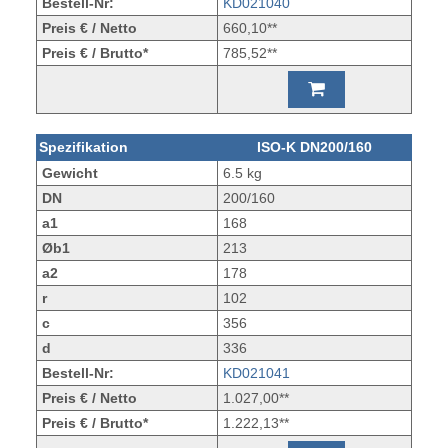
Bestell-Nr:
KD021040
Preis € / Netto
660,10**
Preis € / Brutto*
785,52**
Spezifikation
ISO-K DN200/160
Gewicht
6.5 kg
DN
200/160
a1
168
Øb1
213
a2
178
r
102
c
356
d
336
Bestell-Nr:
KD021041
Preis € / Netto
1.027,00**
Preis € / Brutto*
1.222,13**