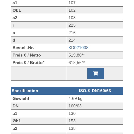
a1
107
Øb1
102
a2
108
r
225
c
216
d
214
Bestell-Nr:
KD021038
Preis € / Netto
519,80**
Preis € / Brutto*
618,56**
Spezifikation
ISO-K DN160/63
Gewicht
4.69 kg
DN
160/63
a1
130
Øb1
153
a2
138