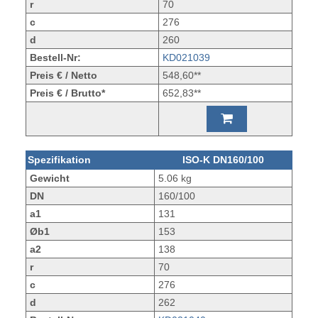
r
70
c
276
d
260
Bestell-Nr:
KD021039
Preis € / Netto
548,60**
Preis € / Brutto*
652,83**
Spezifikation
ISO-K DN160/100
Gewicht
5.06 kg
DN
160/100
a1
131
Øb1
153
a2
138
r
70
c
276
d
262