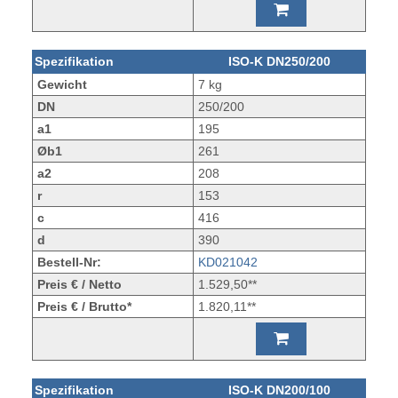
Spezifikation
ISO-K DN250/200
Gewicht
7 kg
DN
250/200
a1
195
Øb1
261
a2
208
r
153
c
416
d
390
Bestell-Nr:
KD021042
Preis € / Netto
1.529,50**
Preis € / Brutto*
1.820,11**
Spezifikation
ISO-K DN200/100