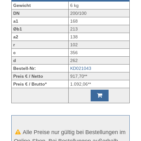
Gewicht
6 kg
DN
200/100
a1
168
Øb1
213
a2
138
r
102
c
356
d
262
Bestell-Nr:
KD021043
Preis € / Netto
917,70**
Preis € / Brutto*
1.092,06**
Alle Preise nur gültig bei Bestellungen im