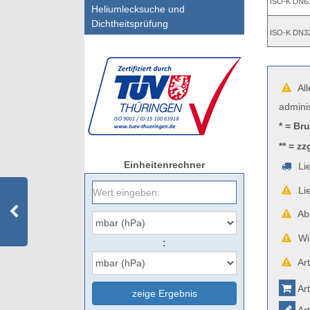
ISO-K DN6
Heliumlecksuche und
Dichtheitsprüfung
ISO-K DN3
All
admini
* = Br
** = zz
Einheitenrechner
Lie
Lie
Abb
Wir
:
Art
Art
zeige Ergebnis