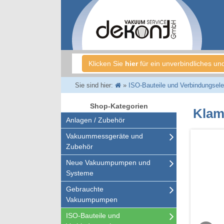
Klicken Sie
hier
für ein unverbindliches un
Sie sind hier:
»
ISO-Bauteile und Verbindungsel
Shop-Kategorien
Klam
Anlagen / Zubehör
Vakuummessgeräte und
Zubehör
Neue Vakuumpumpen und
Systeme
Gebrauchte
Vakuumpumpen
ISO-Bauteile und