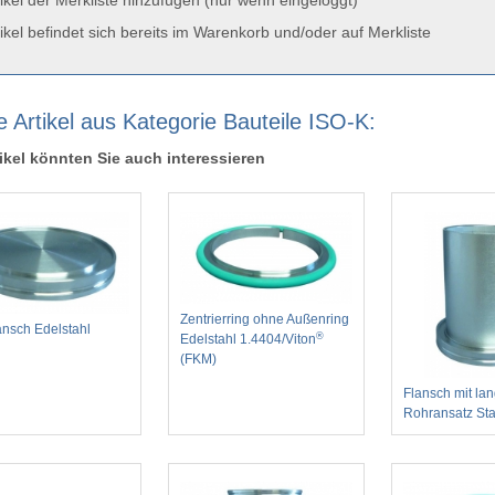
ikel der Merkliste hinzufügen (nur wenn eingeloggt)
ikel befindet sich bereits im Warenkorb und/oder auf Merkliste
e Artikel aus Kategorie Bauteile ISO-K:
ikel könnten Sie auch interessieren
Zentrierring ohne Außenring
ansch Edelstahl
®
Edelstahl 1.4404/Viton
(FKM)
Flansch mit la
Rohransatz Sta