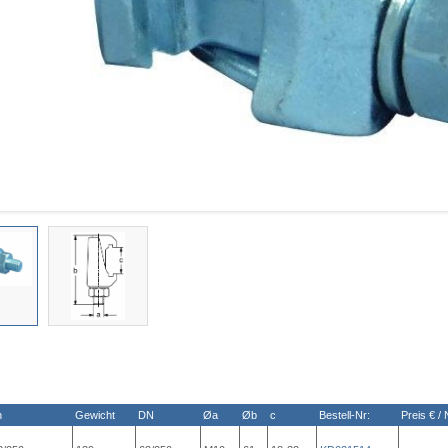
n
Gewicht
DN
Øa
Øb
c
Bestell-Nr:
Preis € / 