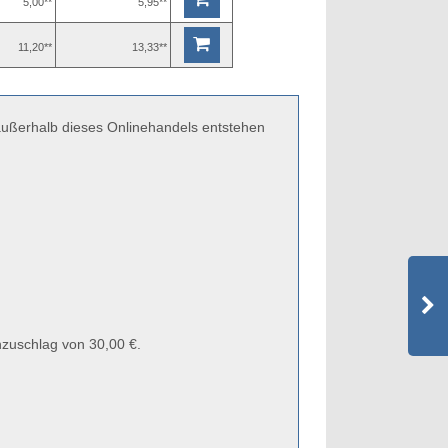
5,00**
5,95**
11,20**
13,33**
 außerhalb dieses Onlinehandels entstehen
zuschlag von 30,00 €.