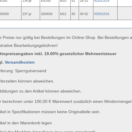
3/250
139 gr
63/250
M10
61
18-32
KD021514
20/630
237 gr
320/630
M12
83
30-52
KD021515
e Preise nur gültig bei Bestellungen im Online-Shop. Bei Bestellungen
strative Bearbeitungsgebühren!
uttopreisangaben inkl. 19.00% gesetzlicher Mehrwertsteuer
gl.
Versandkosten
ferung: Sperrgutversand
ferzeiten können abweichen.
ildungen zu den Artikel können abweichen.
 berechnen unter 100,00 € Warenwert zusätzlich einen Mindermengen
ikel in Spezifikationen müssen keine Originalteile sein.
ikel in den Warenkorb legen