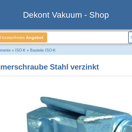
Dekont Vakuum - Shop
d kostenfreies
Angebot
emente
»
ISO-K
»
Bauteile ISO-K
merschraube Stahl verzinkt