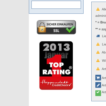
All
admini
* = Br
** = zz
Lie
Lie
Abb
Wir
Art
Art
Art
Art