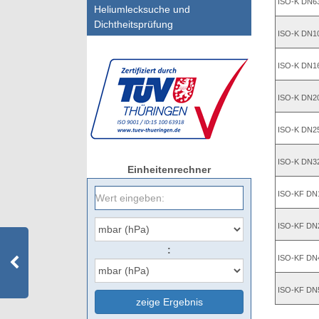
ISO-K DN6
Heliumlecksuche und
Dichtheitsprüfung
ISO-K DN1
ISO-K DN1
ISO-K DN2
ISO-K DN2
ISO-K DN3
Einheitenrechner
ISO-KF DN
ISO-KF DN
:
ISO-KF DN
ISO-KF DN
zeige Ergebnis