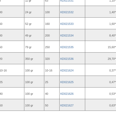
3
11 gr
63
KD021531
1,10*
00
24 gr
100
KD021532
1,40*
60
52 gr
160
KD021533
1,60*
00
49 gr
200
KD021534
8,40*
50
79 gr
250
KD021535
15,60*
20
350 gr
320
KD021536
29,70*
10-16
100 gr
10-16
KD021624
0,37*
25
100 gr
25
KD021625
0,47*
40
100 gr
40
KD021626
0,53*
50
100 gr
50
KD021627
0,63*