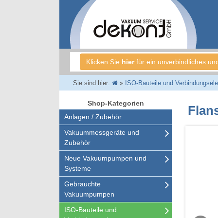
Klicken Sie
hier
für ein unverbindliches un
Sie sind hier:
»
ISO-Bauteile und Verbindungsel
Shop-Kategorien
Flan
Anlagen / Zubehör
Vakuummessgeräte und
Zubehör
Neue Vakuumpumpen und
Systeme
Gebrauchte
Vakuumpumpen
ISO-Bauteile und