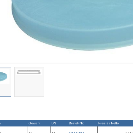
n
Gewicht
DN
Bestell-Nr:
Preis € / Netto