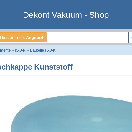
Dekont Vakuum - Shop
d kostenfreies
Angebot
emente
»
ISO-K
»
Bauteile ISO-K
schkappe Kunststoff