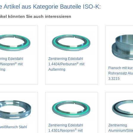
e Artikel aus Kategorie Bauteile ISO-K:
ikel könnten Sie auch interessieren
rring Edelstahl
Zentrierring Edelstahl
®
®
/Neopren
mit
1.4404/Perbunan
mit
Flansch mit ku
ing
Außenring
Rohransatz Al
3.3215
Zentrierring Edelstahl
Zentrierring
eißflansch Stahl
®
1.4301/Neopren
mit
Aluminium/Sili