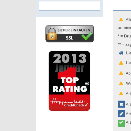
All
admini
* = Br
** = zz
Lie
Lie
Abb
Wir
Art
Art
Art
Art