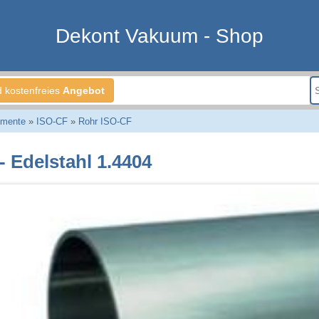
Dekont Vakuum - Shop
d kostenfreies
Angebot
emente
»
ISO-CF
»
Rohr ISO-CF
- Edelstahl 1.4404