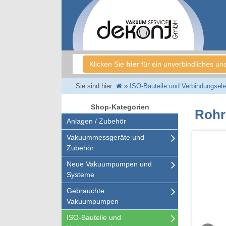
Klicken Sie
hier
für ein unverbindliches un
Sie sind hier:
»
ISO-Bauteile und Verbindungsel
Shop-Kategorien
Rohr
Anlagen / Zubehör
Vakuummessgeräte und
Zubehör
Neue Vakuumpumpen und
Systeme
Gebrauchte
Vakuumpumpen
ISO-Bauteile und