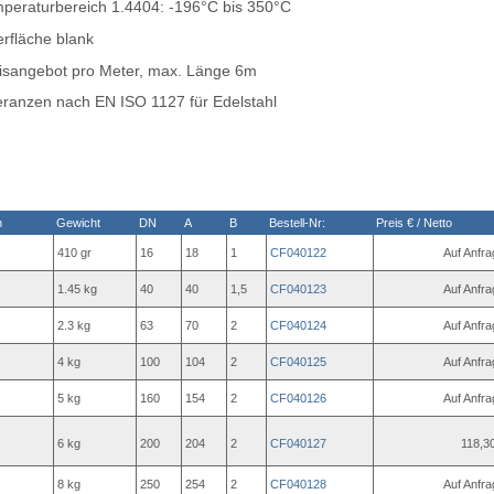
peraturbereich 1.4404: -196°C bis 350°C
rfläche blank
isangebot pro Meter, max. Länge 6m
eranzen nach EN ISO 1127 für Edelstahl
n
Gewicht
DN
A
B
Bestell-Nr:
Preis € / Netto
410 gr
16
18
1
CF040122
Auf Anfra
1.45 kg
40
40
1,5
CF040123
Auf Anfra
2.3 kg
63
70
2
CF040124
Auf Anfra
4 kg
100
104
2
CF040125
Auf Anfra
5 kg
160
154
2
CF040126
Auf Anfra
6 kg
200
204
2
CF040127
118,30
8 kg
250
254
2
CF040128
Auf Anfra