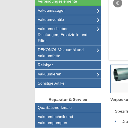
Verbindungselemente
Vakuumsauger
Vakuumventile
Vakuumschieber,
Dichtungen, Ersatzteile und
Filter
DEKONOL Vakuumöl und
Vakuumfette
Reiniger
Vakuumieren
Sonstige Artikel
Verpacku
Reparatur & Service
Qualitätsmerkmale
Spezif
Vakuumtechnik und
- Dru
Vakuumpumpen