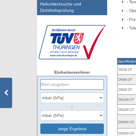
- Tem
Heliumlecksuche und
Dichtheitsprüfung
- Obe
- Pre
- Tol
Spezifikatio
DN16 CF
Einheitenrechner
DN40 CF
DN63 CF
DN100 CF
:
DN160 CF
DN200 CF
zeige Ergebnis
DN250 CF