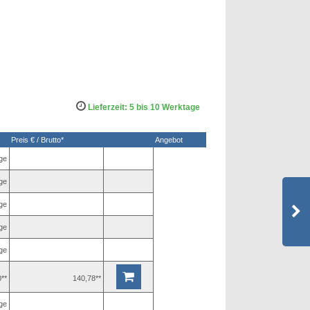
Lieferzeit: 5 bis 10 Werktage
Preis € / Brutto*
Angebot
ge
ge
ge
ge
ge
**
140,78**
ge